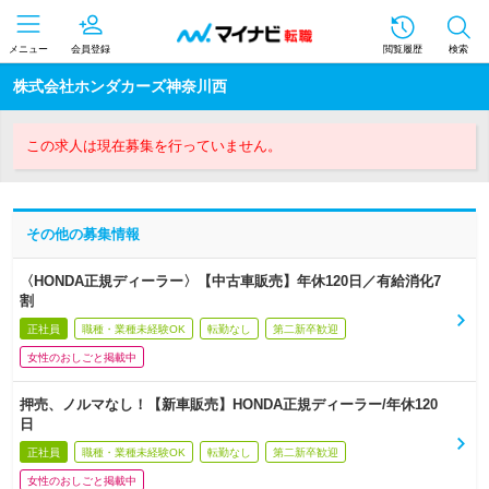
メニュー
会員登録
閲覧履歴
検索
株式会社ホンダカーズ神奈川西
この求人は現在募集を行っていません。
その他の募集情報
〈HONDA正規ディーラー〉【中古車販売】年休120日／有給消化7
割
正社員
職種・業種未経験OK
転勤なし
第二新卒歓迎
女性のおしごと掲載中
押売、ノルマなし！【新車販売】HONDA正規ディーラー/年休120
日
正社員
職種・業種未経験OK
転勤なし
第二新卒歓迎
女性のおしごと掲載中