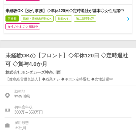
未経験OK【受付事務】◇年休120日◇定時退社が基本◇女性活躍中
正社員
職種・業種未経験OK
転勤なし
第二新卒歓迎
女性のおしごと掲載中
未経験OKの【フロント】◇年休120日 ◇定時退社
可 ◇賞与4.6か月
株式会社ホンダカーズ神奈川西
【健康経営優良法人】◆残業ナシ ◆キホン定時退社 ◆女性活躍中
勤務地
神奈川県
初年度年収
300万～350万円
雇用形態
正社員