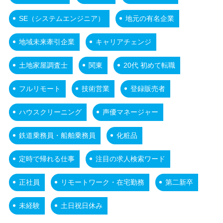
SE（システムエンジニア）
地元の有名企業
地域未来牽引企業
キャリアチェンジ
土地家屋調査士
関東
20代 初めて転職
フルリモート
技術営業
登録販売者
ハウスクリーニング
声優マネージャー
鉄道乗務員・船舶乗務員
化粧品
定時で帰れる仕事
注目の求人検索ワード
正社員
リモートワーク・在宅勤務
第二新卒
未経験
土日祝日休み