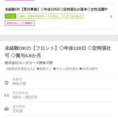
未経験OK【受付事務】◇年休120日◇定時退社が基本◇女性活躍中
正社員
職種・業種未経験OK
転勤なし
第二新卒歓迎
女性のおしごと掲載中
未経験OKの【フロント】◇年休120日 ◇定時退社
可 ◇賞与4.6か月
株式会社ホンダカーズ神奈川西
【健康経営優良法人】◆残業ナシ ◆キホン定時退社 ◆女性活躍中
勤務地
神奈川県
初年度年収
300万～350万円
雇用形態
正社員