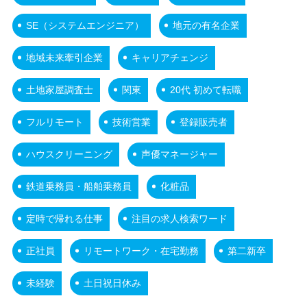
SE（システムエンジニア）
地元の有名企業
地域未来牽引企業
キャリアチェンジ
土地家屋調査士
関東
20代 初めて転職
フルリモート
技術営業
登録販売者
ハウスクリーニング
声優マネージャー
鉄道乗務員・船舶乗務員
化粧品
定時で帰れる仕事
注目の求人検索ワード
正社員
リモートワーク・在宅勤務
第二新卒
未経験
土日祝日休み