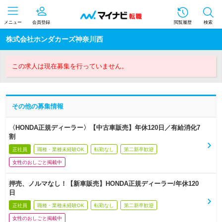
メニュー
会員登録
閲覧履歴
検索
株式会社ホンダカーズ神奈川西
この求人は現在募集を行っていません。
その他の募集情報
〈HONDA正規ディーラー〉【中古車販売】年休120日／有給消化7
割
正社員
職種・業種未経験OK
転勤なし
第二新卒歓迎
女性のおしごと掲載中
押売、ノルマなし！【新車販売】HONDA正規ディーラー/年休120
日
正社員
職種・業種未経験OK
転勤なし
第二新卒歓迎
女性のおしごと掲載中