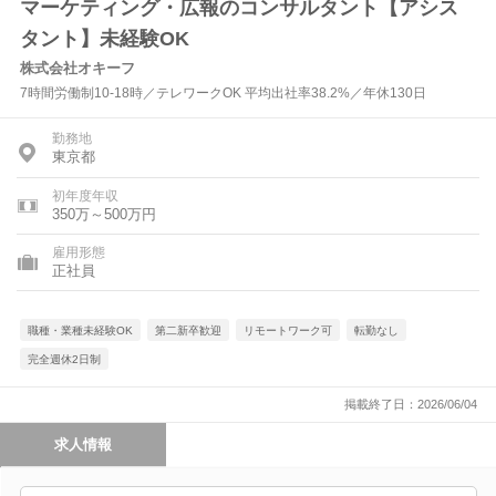
マーケティング・広報のコンサルタント【アシス
タント】未経験OK
株式会社オキーフ
7時間労働制10-18時／テレワークOK 平均出社率38.2%／年休130日
勤務地
東京都
初年度年収
350万～500万円
雇用形態
正社員
職種・業種未経験OK
第二新卒歓迎
リモートワーク可
転勤なし
完全週休2日制
掲載終了日：2026/06/04
求人情報