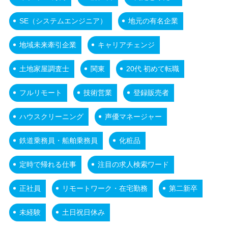
SE（システムエンジニア）
地元の有名企業
地域未来牽引企業
キャリアチェンジ
土地家屋調査士
関東
20代 初めて転職
フルリモート
技術営業
登録販売者
ハウスクリーニング
声優マネージャー
鉄道乗務員・船舶乗務員
化粧品
定時で帰れる仕事
注目の求人検索ワード
正社員
リモートワーク・在宅勤務
第二新卒
未経験
土日祝日休み