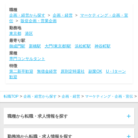
職種
企画・経営から探す
>
企画・経営
>
マーケティング・企画・宣
伝
>
販促企画・営業企画
勤務地
東京都
港区
最寄り駅
御成門駅
新橋駅
大門(東京都)駅
浜松町駅
神谷町駅
業種
専門コンサルタント
特徴
第二新卒歓迎
無借金経営
原則定時退社
副業OK
U・Iターン
歓迎
転職TOP
企画・経営から探す
企画・経営
マーケティング・企画・宣伝
職種から転職・求人情報を探す
勤務地から転職・求人情報を探す