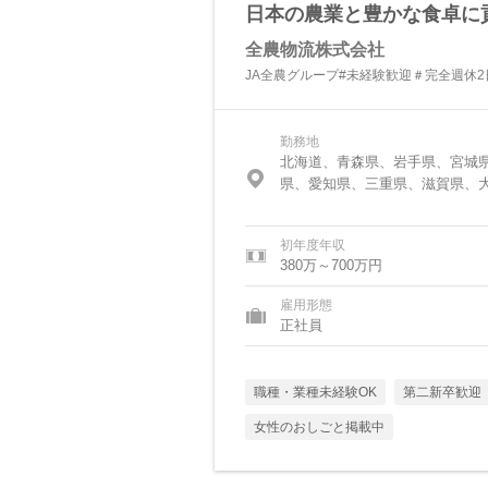
日本の農業と豊かな食卓に
全農物流株式会社
JA全農グループ#未経験歓迎＃完全週休
勤務地
北海道、青森県、岩手県、宮城
県、愛知県、三重県、滋賀県、
初年度年収
380万～700万円
雇用形態
正社員
職種・業種未経験OK
第二新卒歓迎
女性のおしごと掲載中