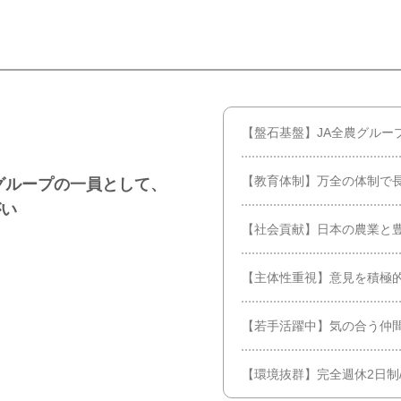
【盤石基盤】JA全農グルー
【教育体制】万全の体制で
グループの一員として、
がい
【社会貢献】日本の農業と
【主体性重視】意見を積極
【若手活躍中】気の合う仲
【環境抜群】完全週休2日制/