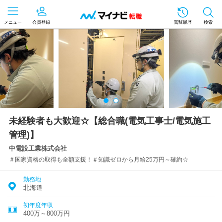
メニュー
会員登録
閲覧履歴
検索
未経験者も大歓迎☆【総合職(電気工事士/電気施工
管理)】
中電設工業株式会社
＃国家資格の取得も全額支援！＃知識ゼロから月給25万円～確約☆
勤務地
北海道
初年度年収
400万～800万円