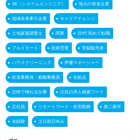
SE（システムエンジニア）
地元の有名企業
地域未来牽引企業
キャリアチェンジ
土地家屋調査士
関東
20代 初めて転職
フルリモート
技術営業
登録販売者
ハウスクリーニング
声優マネージャー
鉄道乗務員・船舶乗務員
化粧品
定時で帰れる仕事
注目の求人検索ワード
正社員
リモートワーク・在宅勤務
第二新卒
未経験
土日祝日休み