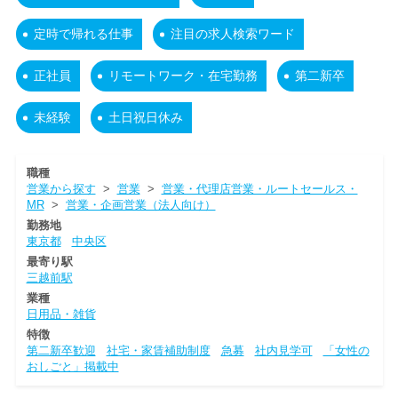
定時で帰れる仕事
注目の求人検索ワード
正社員
リモートワーク・在宅勤務
第二新卒
未経験
土日祝日休み
職種
営業から探す
>
営業
>
営業・代理店営業・ルートセールス・
MR
>
営業・企画営業（法人向け）
勤務地
東京都
中央区
最寄り駅
三越前駅
業種
日用品・雑貨
特徴
第二新卒歓迎
社宅・家賃補助制度
急募
社内見学可
「女性の
おしごと」掲載中