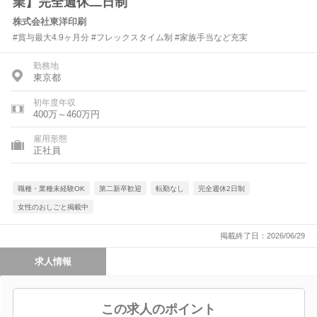
業】完全週休二日制
株式会社東洋印刷
#賞与最大4.9ヶ月分 #フレックスタイム制 #家族手当など充実
勤務地
東京都
初年度年収
400万～460万円
雇用形態
正社員
職種・業種未経験OK
第二新卒歓迎
転勤なし
完全週休2日制
女性のおしごと掲載中
掲載終了日：2026/06/29
求人情報
この求人のポイント