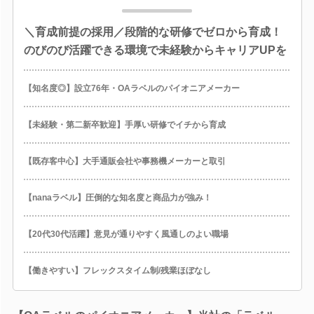
＼育成前提の採用／段階的な研修でゼロから育成！
のびのび活躍できる環境で未経験からキャリアUPを
【知名度◎】設立76年・OAラベルのパイオニアメーカー
【未経験・第二新卒歓迎】手厚い研修でイチから育成
【既存客中心】大手通販会社や事務機メーカーと取引
【nanaラベル】圧倒的な知名度と商品力が強み！
【20代30代活躍】意見が通りやすく風通しのよい職場
【働きやすい】フレックスタイム制/残業ほぼなし