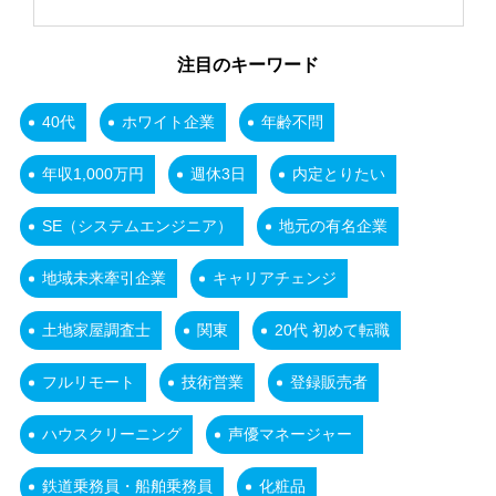
注目のキーワード
40代
ホワイト企業
年齢不問
年収1,000万円
週休3日
内定とりたい
SE（システムエンジニア）
地元の有名企業
地域未来牽引企業
キャリアチェンジ
土地家屋調査士
関東
20代 初めて転職
フルリモート
技術営業
登録販売者
ハウスクリーニング
声優マネージャー
鉄道乗務員・船舶乗務員
化粧品