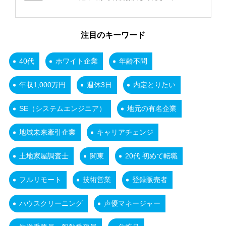
注目のキーワード
40代
ホワイト企業
年齢不問
年収1,000万円
週休3日
内定とりたい
SE（システムエンジニア）
地元の有名企業
地域未来牽引企業
キャリアチェンジ
土地家屋調査士
関東
20代 初めて転職
フルリモート
技術営業
登録販売者
ハウスクリーニング
声優マネージャー