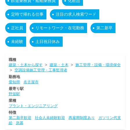
鉄道乗務員・船舶乗務員
化粧品
定時で帰れる仕事
注目の求人検索ワード
正社員
リモートワーク・在宅勤務
第二新卒
未経験
土日祝日休み
職種
建築・土木から探す
>
建築・土木
>
施工管理・設備・環境保全
>
空調設備施工管理・工事監理者
勤務地
愛知県
名古屋市
最寄り駅
野並駅
業種
プラント・エンジニアリング
特徴
第二新卒歓迎
社会人未経験歓迎
再雇用制度あり
ガソリン代支
給
急募