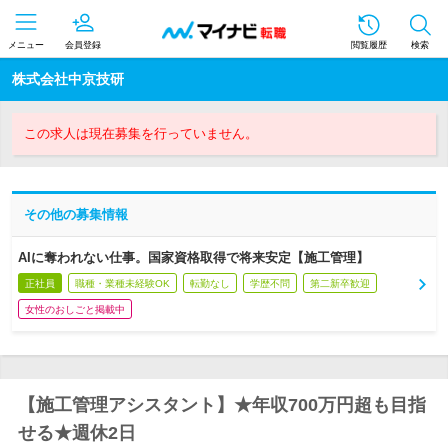
メニュー
会員登録
閲覧履歴
検索
株式会社中京技研
この求人は現在募集を行っていません。
その他の募集情報
AIに奪われない仕事。国家資格取得で将来安定【施工管理】
正社員
職種・業種未経験OK
転勤なし
学歴不問
第二新卒歓迎
女性のおしごと掲載中
【施工管理アシスタント】★年収700万円超も目指
せる★週休2日