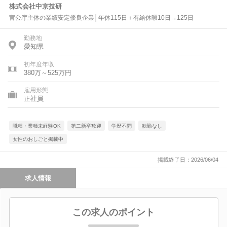
株式会社中京技研
官公庁主体の業績安定優良企業│年休115日＋有給休暇10日→125日
勤務地
愛知県
初年度年収
380万～525万円
雇用形態
正社員
職種・業種未経験OK
第二新卒歓迎
学歴不問
転勤なし
女性のおしごと掲載中
掲載終了日：2026/06/04
求人情報
この求人のポイント