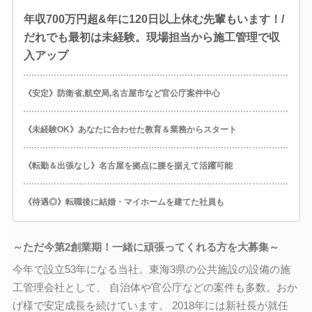
年収700万円超&年に120日以上休む先輩もいます！/
だれでも最初は未経験。現場担当から施工管理で収
入アップ
《安定》防衛省,航空局,名古屋市など官公庁案件中心
《未経験OK》あなたに合わせた教育＆業務からスタート
《転勤＆出張なし》名古屋を拠点に腰を据えて活躍可能
《待遇◎》転職後に結婚・マイホームを建てた社員も
～ただ今第2創業期！一緒に頑張ってくれる方を大募集～
今年で設立53年になる当社。東海3県の公共施設の設備の施
工管理会社として、 自治体や官公庁などの案件も多数。おか
げ様で安定成長を続けています。 2018年には新社長が就任