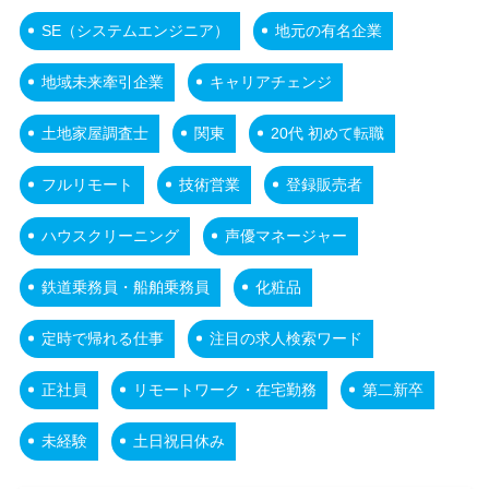
SE（システムエンジニア）
地元の有名企業
地域未来牽引企業
キャリアチェンジ
土地家屋調査士
関東
20代 初めて転職
フルリモート
技術営業
登録販売者
ハウスクリーニング
声優マネージャー
鉄道乗務員・船舶乗務員
化粧品
定時で帰れる仕事
注目の求人検索ワード
正社員
リモートワーク・在宅勤務
第二新卒
未経験
土日祝日休み