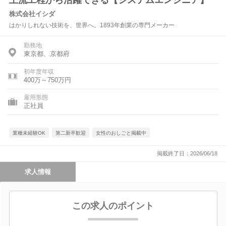
上流工程から活躍できる【システムエンジニア】
株式会社イシダ
はかりしれない技術を、世界へ。1893年創業の専門メーカー
勤務地
東京都、京都府
初年度年収
400万～750万円
雇用形態
正社員
業種未経験OK
第二新卒歓迎
女性のおしごと掲載中
掲載終了日：2026/06/18
求人情報
この求人のポイント