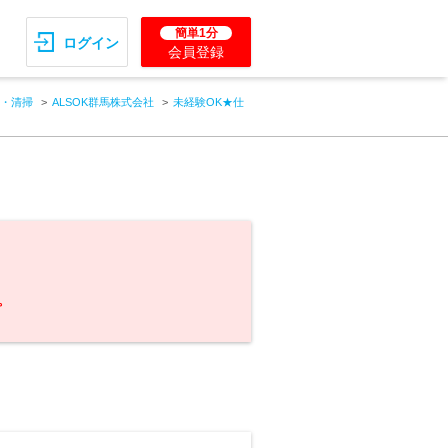
簡単1分
ログイン
会員登録
・清掃
ALSOK群馬株式会社
未経験OK★仕
。