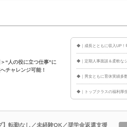
◆｜成長とともに収入UP！
◆｜定期人事面談＆柔軟な
＞“人の役に立つ仕事”に
種へチャレンジ可能！
◆｜男女ともに育休実績多
◆｜トップクラスの福利厚
プ】転勤なし／未経験OK／奨学金返還支援