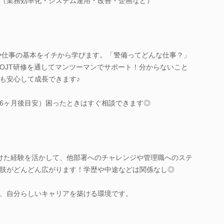
（業務効率化・システム運用・改善・企画など）
とや仕事の基本をイチから学びます。「警備ってどんな仕事？」
OJT研修を通してマンツーマンでサポート！分からないこと
も安心して成長できます♪
6ヶ月後目安）困ったときはすぐ相談できます◎
けた経験を活かして、他部署へのチャレンジや管理職へのステ
肢がどんどん広がります！学歴や中途などは関係なし◎
、自分らしいキャリアを築ける環境です。