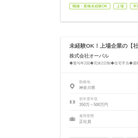
職種・業種未経験OK
上場
学
未経験OK！上場企業の【社
株式会社オーバル
◆賞与年2回◆完休2日制◆住宅手当◆退
勤務地
神奈川県
初年度年収
350万～500万円
雇用形態
正社員