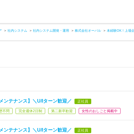
ア
社内システム
社内システム開発・運用
株式会社オーバル
未経験OK！上場企
メンテナンス】＼U/Iターン歓迎／
正社員
歴不問
完全週休2日制
第二新卒歓迎
女性のおしごと掲載中
メンテナンス】＼U/Iターン歓迎／
正社員