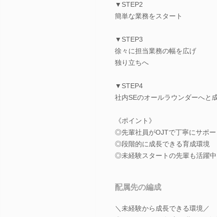
▼STEP2
簡単な業務をスタート
▼STEP3
徐々に担当業務の幅を広げ
独り立ちへ
▼STEP4
社内SEのオールラウンダーへと
《ポイント》
◎先輩社員がOJTで丁寧にサポー
◎段階的に成長できる育成環境
◎未経験スタートの先輩も活躍中
配属先の編成
＼未経験から成長できる環境／