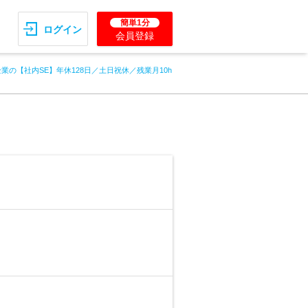
簡単1分
ログイン
会員登録
業の【社内SE】年休128日／土日祝休／残業月10h