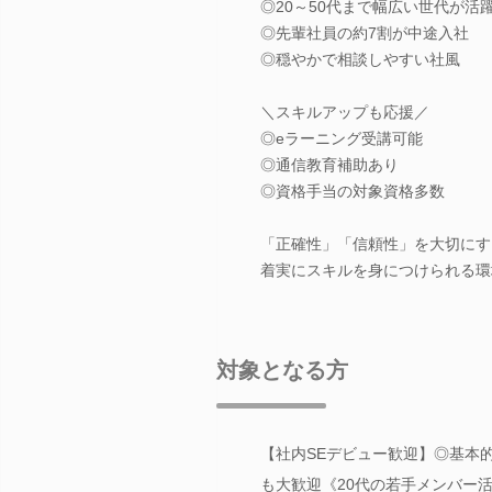
◎20～50代まで幅広い世代が活
◎先輩社員の約7割が中途入社
◎穏やかで相談しやすい社風
＼スキルアップも応援／
◎eラーニング受講可能
◎通信教育補助あり
◎資格手当の対象資格多数
「正確性」「信頼性」を大切にす
着実にスキルを身につけられる環
対象となる方
【社内SEデビュー歓迎】◎基本
も大歓迎《20代の若手メンバー