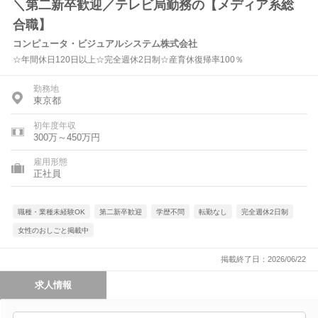
＼第二新卒歓迎／テレビ局勤務の【メディア系総
合職】
コンピュータ・ビジュアルシステム株式会社
☆年間休日120日以上☆完全週休2日制☆産育休復帰率100％
勤務地
東京都
初年度年収
300万～450万円
雇用形態
正社員
職種・業種未経験OK
第二新卒歓迎
学歴不問
転勤なし
完全週休2日制
女性のおしごと掲載中
掲載終了日：2026/06/22
求人情報