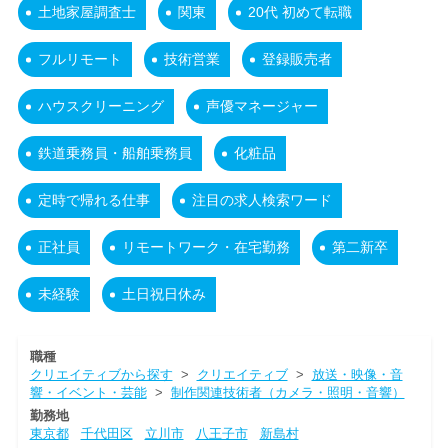
土地家屋調査士
関東
20代 初めて転職
フルリモート
技術営業
登録販売者
ハウスクリーニング
声優マネージャー
鉄道乗務員・船舶乗務員
化粧品
定時で帰れる仕事
注目の求人検索ワード
正社員
リモートワーク・在宅勤務
第二新卒
未経験
土日祝日休み
職種
クリエイティブから探す
>
クリエイティブ
>
放送・映像・音
響・イベント・芸能
>
制作関連技術者（カメラ・照明・音響）
勤務地
東京都
千代田区
立川市
八王子市
新島村