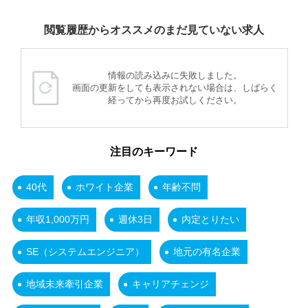
閲覧履歴からオススメのまだ見ていない求人
情報の読み込みに失敗しました。
画面の更新をしても表示されない場合は、しばらく
経ってから再度お試しください。
注目のキーワード
40代
ホワイト企業
年齢不問
年収1,000万円
週休3日
内定とりたい
SE（システムエンジニア）
地元の有名企業
地域未来牽引企業
キャリアチェンジ