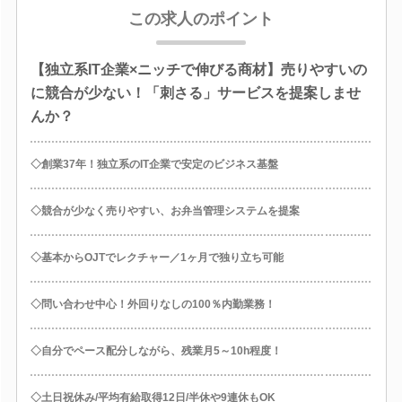
この求人のポイント
【独立系IT企業×ニッチで伸びる商材】売りやすいの
に競合が少ない！「刺さる」サービスを提案しませ
んか？
◇創業37年！独立系のIT企業で安定のビジネス基盤
◇競合が少なく売りやすい、お弁当管理システムを提案
◇基本からOJTでレクチャー／1ヶ月で独り立ち可能
◇問い合わせ中心！外回りなしの100％内勤業務！
◇自分でペース配分しながら、残業月5～10h程度！
◇土日祝休み/平均有給取得12日/半休や9連休もOK