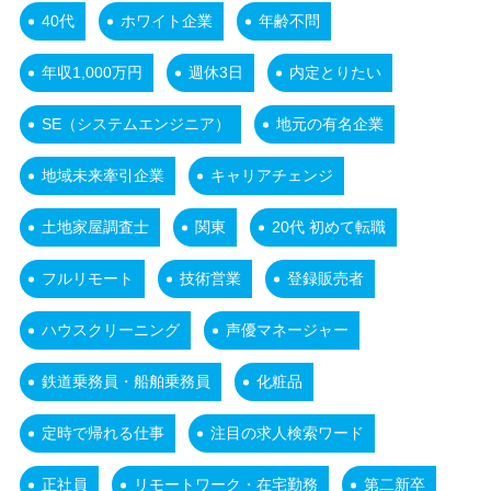
40代
ホワイト企業
年齢不問
年収1,000万円
週休3日
内定とりたい
SE（システムエンジニア）
地元の有名企業
地域未来牽引企業
キャリアチェンジ
土地家屋調査士
関東
20代 初めて転職
フルリモート
技術営業
登録販売者
ハウスクリーニング
声優マネージャー
鉄道乗務員・船舶乗務員
化粧品
定時で帰れる仕事
注目の求人検索ワード
正社員
リモートワーク・在宅勤務
第二新卒