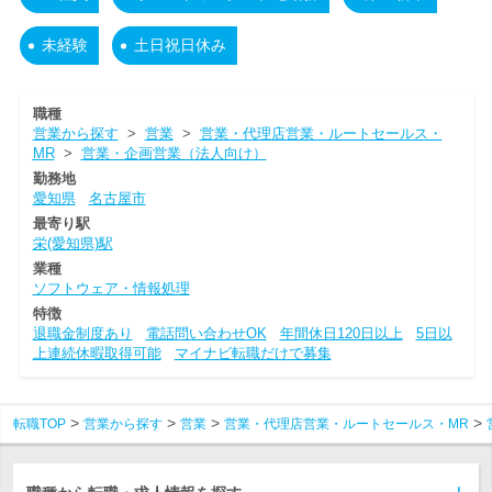
未経験
土日祝日休み
職種
営業から探す
>
営業
>
営業・代理店営業・ルートセールス・
MR
>
営業・企画営業（法人向け）
勤務地
愛知県
名古屋市
最寄り駅
栄(愛知県)駅
業種
ソフトウェア・情報処理
特徴
退職金制度あり
電話問い合わせOK
年間休日120日以上
5日以
上連続休暇取得可能
マイナビ転職だけで募集
転職TOP
営業から探す
営業
営業・代理店営業・ルートセールス・MR