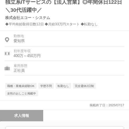
独立系ITサービスの【法人営業】◎年間休日122日
＼30代活躍中／
株式会社エコー・システム
◆平均有給取得日数12日 ◆月給33万円スタート ◆転勤なし
勤務地
愛知県
初年度年収
400万～450万円
雇用形態
正社員
職種・業種未経験OK
学歴不問
転勤なし
完全週休2日制
女性のおしごと掲載中
掲載終了日：2025/07/17
求人情報