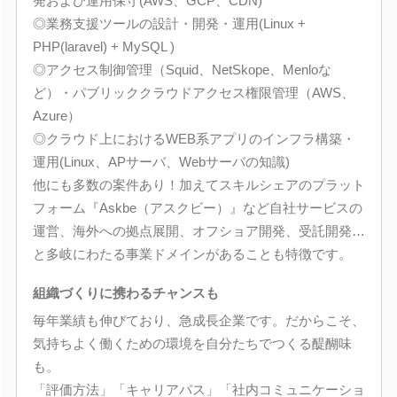
発および運用保守(AWS、GCP、CDN)
◎業務支援ツールの設計・開発・運用(Linux +
PHP(laravel) + MySQL )
◎アクセス制御管理（Squid、NetSkope、Menloな
ど）・パブリッククラウドアクセス権限管理（AWS、
Azure）
◎クラウド上におけるWEB系アプリのインフラ構築・
運用(Linux、APサーバ、Webサーバの知識)
他にも多数の案件あり！加えてスキルシェアのプラット
フォーム『Askbe（アスクビー）』など自社サービスの
運営、海外への拠点展開、オフショア開発、受託開発…
と多岐にわたる事業ドメインがあることも特徴です。
組織づくりに携わるチャンスも
毎年業績も伸びており、急成長企業です。だからこそ、
気持ちよく働くための環境を自分たちでつくる醍醐味
も。
「評価方法」「キャリアパス」「社内コミュニケーショ