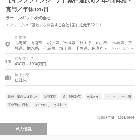
【インフラエンジニア】案件選択可／年2回昇給・
賞与／年休125日
ラーニンギフト株式会社
エンジニアの『基地』を開発する会社│案件還元率82％！
勤務地
北海道、青森県、岩手県、宮城県、秋田県、山形県、福島県、茨
城県、栃木県、群馬県、埼玉県、千葉県、東京都、神奈川県、富
もっと見る
山県、石川県、福井県、新潟県、山梨県、長野県、岐阜県、静岡
初年度年収
県、愛知県、三重県、滋賀県、京都府、大阪府、兵庫県、奈良
400万～1000万円
県、和歌山県、鳥取県、島根県、岡山県、広島県、山口県、徳島
県、香川県、愛媛県、高知県、福岡県、佐賀県、長崎県、熊本
雇用形態
県、大分県、宮崎県、鹿児島県、沖縄県
正社員
職種・業種未経験OK
学歴不問
第二新卒歓迎
転勤なし
リモートワーク可
完全週休2日制
女性のおしごと掲載中
掲載終了日：2026/06/08
求人情報