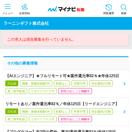
メニュー
会員登録
閲覧履歴
検索
ラーニンギフト株式会社
この求人は現在募集を行っていません。
その他の募集情報
【AIエンジニア】★フルリモート可★案件還元率82％★年休125日
正社員
職種・業種未経験OK
転勤なし
学歴不問
完全週休2日制
第二新卒歓迎
リモートワーク可
女性のおしごと掲載中
リモートあり／案件還元率82％／年休125日【リードエンジニア】
正社員
職種・業種未経験OK
転勤なし
学歴不問
完全週休2日制
第二新卒歓迎
リモートワーク可
女性のおしごと掲載中
【プログラマー】年2回の昇給、賞与/案件還元率82％/年休125日