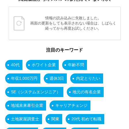
情報の読み込みに失敗しました。
画面の更新をしても表示されない場合は、しばらく
経ってから再度お試しください。
注目のキーワード
40代
ホワイト企業
年齢不問
年収1,000万円
週休3日
内定とりたい
SE（システムエンジニア）
地元の有名企業
地域未来牽引企業
キャリアチェンジ
土地家屋調査士
関東
20代 初めて転職