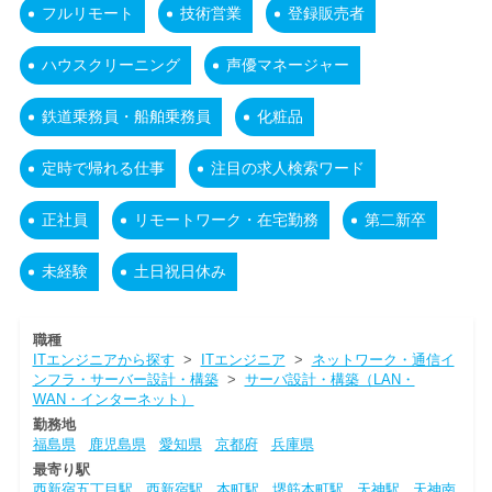
フルリモート
技術営業
登録販売者
ハウスクリーニング
声優マネージャー
鉄道乗務員・船舶乗務員
化粧品
定時で帰れる仕事
注目の求人検索ワード
正社員
リモートワーク・在宅勤務
第二新卒
未経験
土日祝日休み
職種
ITエンジニアから探す
>
ITエンジニア
>
ネットワーク・通信イ
ンフラ・サーバー設計・構築
>
サーバ設計・構築（LAN・
WAN・インターネット）
勤務地
福島県
鹿児島県
愛知県
京都府
兵庫県
最寄り駅
西新宿五丁目駅
西新宿駅
本町駅
堺筋本町駅
天神駅
天神南