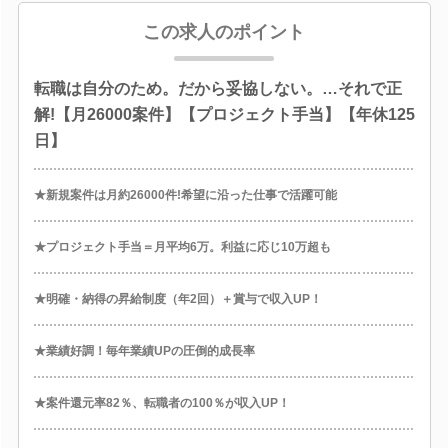
この求人のポイント
転職は自分のため。だから妥協しない。…それで正
解!【月26000案件】【プロジェクト手当】【年休125
日】
★新規案件は月約26000件!希望に沿った仕事で活躍可能
★プロジェクト手当＝月平均6万。利益に応じ10万超も
★明確・納得の昇給制度（年2回）＋賞与で収入UP！
★業績好調！毎年業績UPの圧倒的成長率
★案件還元率82％、転職者の100％が収入UP！