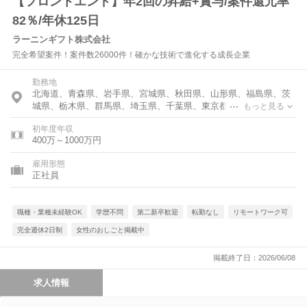
【フロントエンド】年2回の昇給+賞与/案件還元率
82％/年休125日
ラーニンギフト株式会社
完全希望案件！案件数26000件！確かな技術で進化する成長企業
勤務地
北海道、青森県、岩手県、宮城県、秋田県、山形県、福島県、茨
城県、栃木県、群馬県、埼玉県、千葉県、東京都、神奈川県、富
もっと見る
山県、石川県、福井県、新潟県、山梨県、長野県、岐阜県、静岡
初年度年収
県、愛知県、三重県、滋賀県、京都府、大阪府、兵庫県、奈良
400万～1000万円
県、和歌山県、鳥取県、島根県、岡山県、広島県、山口県、徳島
県、香川県、愛媛県、高知県、福岡県、佐賀県、長崎県、熊本
雇用形態
県、大分県、宮崎県、鹿児島県、沖縄県
正社員
職種・業種未経験OK
学歴不問
第二新卒歓迎
転勤なし
リモートワーク可
完全週休2日制
女性のおしごと掲載中
掲載終了日：2026/06/08
求人情報