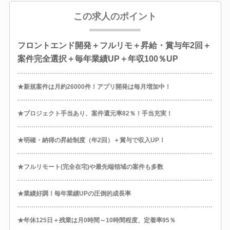
この求人のポイント
フロントエンド開発＋フルリモ＋昇給・賞与年2回＋
案件完全選択＋毎年業績UP＋年収100％UP
★新規案件は月約26000件！アプリ開発は毎月増加中！
★プロジェクト手当あり、案件還元率82％！手当充実！
★明確・納得の昇給制度（年2回）＋賞与で収入UP！
★フルリモート(完全在宅)や最先端領域の案件も多数
★業績好調！毎年業績UPの圧倒的成長率
★年休125日＋残業は月0時間～10時間程度、定着率95％