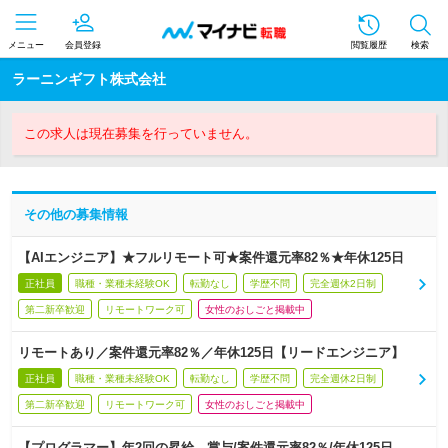
メニュー
会員登録
閲覧履歴
検索
ラーニンギフト株式会社
この求人は現在募集を行っていません。
その他の募集情報
【AIエンジニア】★フルリモート可★案件還元率82％★年休125日
正社員
職種・業種未経験OK
転勤なし
学歴不問
完全週休2日制
第二新卒歓迎
リモートワーク可
女性のおしごと掲載中
リモートあり／案件還元率82％／年休125日【リードエンジニア】
正社員
職種・業種未経験OK
転勤なし
学歴不問
完全週休2日制
第二新卒歓迎
リモートワーク可
女性のおしごと掲載中
【プログラマー】年2回の昇給、賞与/案件還元率82％/年休125日