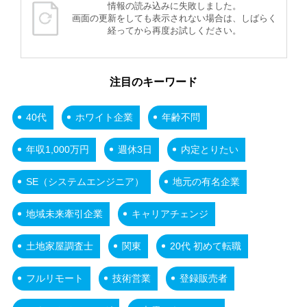
情報の読み込みに失敗しました。
画面の更新をしても表示されない場合は、しばらく
経ってから再度お試しください。
注目のキーワード
40代
ホワイト企業
年齢不問
年収1,000万円
週休3日
内定とりたい
SE（システムエンジニア）
地元の有名企業
地域未来牽引企業
キャリアチェンジ
土地家屋調査士
関東
20代 初めて転職
フルリモート
技術営業
登録販売者