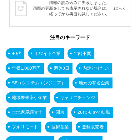
情報の読み込みに失敗しました。
画面の更新をしても表示されない場合は、しばらく
経ってから再度お試しください。
注目のキーワード
40代
ホワイト企業
年齢不問
年収1,000万円
週休3日
内定とりたい
SE（システムエンジニア）
地元の有名企業
地域未来牽引企業
キャリアチェンジ
土地家屋調査士
関東
20代 初めて転職
フルリモート
技術営業
登録販売者