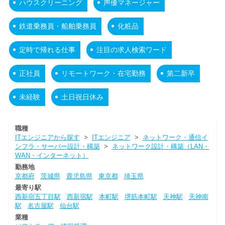
ハウスクリーニング
声優マネージャー
鉄道乗務員・船舶乗務員
化粧品
定時で帰れる仕事
注目の求人検索ワード
正社員
リモートワーク・在宅勤務
第二新卒
未経験
土日祝日休み
職種
ITエンジニアから探す
>
ITエンジニア
>
ネットワーク・通信イ
ンフラ・サーバー設計・構築
>
ネットワーク設計・構築（LAN・
WAN・インターネット）
勤務地
京都府
茨城県
鹿児島県
東京都
埼玉県
最寄り駅
西新宿五丁目駅
西新宿駅
本町駅
堺筋本町駅
天神駅
天神南
駅
名古屋駅
仙台駅
業種