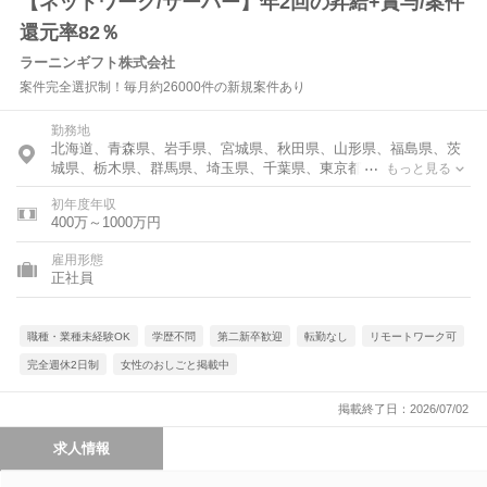
【ネットワーク/サーバー】年2回の昇給+賞与/案件
還元率82％
ラーニンギフト株式会社
案件完全選択制！毎月約26000件の新規案件あり
勤務地
北海道、青森県、岩手県、宮城県、秋田県、山形県、福島県、茨
城県、栃木県、群馬県、埼玉県、千葉県、東京都、神奈川県、富
もっと見る
山県、石川県、福井県、新潟県、山梨県、長野県、岐阜県、静岡
初年度年収
県、愛知県、三重県、滋賀県、京都府、大阪府、兵庫県、奈良
400万～1000万円
県、和歌山県、鳥取県、島根県、岡山県、広島県、山口県、徳島
県、香川県、愛媛県、高知県、福岡県、佐賀県、長崎県、熊本
雇用形態
県、大分県、宮崎県、鹿児島県、沖縄県
正社員
職種・業種未経験OK
学歴不問
第二新卒歓迎
転勤なし
リモートワーク可
完全週休2日制
女性のおしごと掲載中
掲載終了日：2026/07/02
求人情報