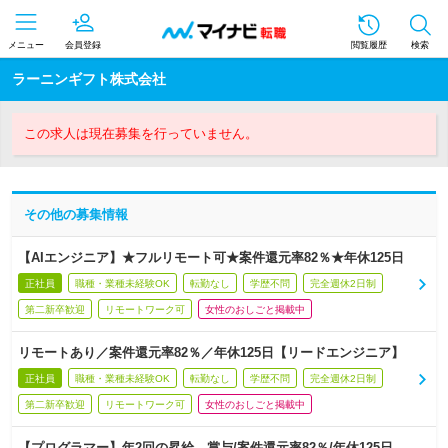
メニュー
会員登録
閲覧履歴
検索
ラーニンギフト株式会社
この求人は現在募集を行っていません。
その他の募集情報
【AIエンジニア】★フルリモート可★案件還元率82％★年休125日
正社員
職種・業種未経験OK
転勤なし
学歴不問
完全週休2日制
第二新卒歓迎
リモートワーク可
女性のおしごと掲載中
リモートあり／案件還元率82％／年休125日【リードエンジニア】
正社員
職種・業種未経験OK
転勤なし
学歴不問
完全週休2日制
第二新卒歓迎
リモートワーク可
女性のおしごと掲載中
【プログラマー】年2回の昇給、賞与/案件還元率82％/年休125日