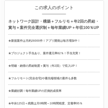
この求人のポイント
ネットワーク設計・構築＋フルリモ＋年2回の昇給・
賞与＋案件完全選択制＋毎年業績UP＋年収100％UP
★新規案件は月約26000件！アプリ開発は毎月増加中！
★プロジェクト手当あり、案件還元率82％！手当充実！
★明確・納得の昇給制度＋賞与（年2回）で収入UP！
★フルリモート(完全在宅)や最先端領域の案件も多数
★業績好調！毎年業績UPの圧倒的成長率
★年休125日＋残業は月0時間～10時間程度、定着率95％