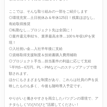
ここでは、そんな取り組みの一部をご紹介します
◎環境充実…土日祝休み＆年休125日！残業ほぼなし。
有給取得推奨
◎転勤なし…プロジェクト先は全国に！
◎案件還元率82％、業界最高水準…100％年収UPを実
現！
◎入社祝い金…入社半年後に支給
◎資格取得支援制度＆技術書購入費用補助
◎プロジェクト手当…担当案件の利益に応じて支給
└平均5～6万円。PL・PMなどへのステップアップで増
額されます。
ほかにもさまざまな制度があり、これらは社員の声を反
映したものも多く、今後も随時導入予定です。
やりがいと働きやすさを両立したバツグンの環境で、ア
ナタらしく“のびのびと”活躍してください！