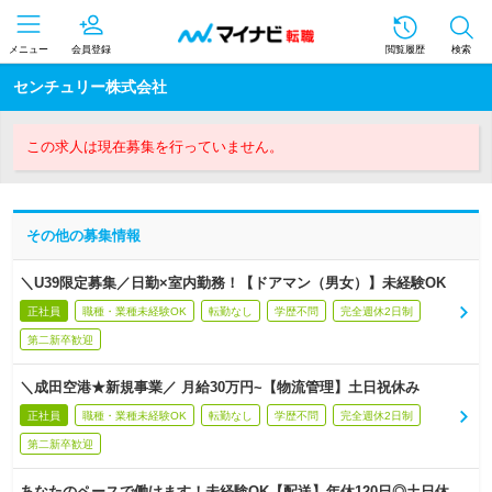
メニュー
会員登録
閲覧履歴
検索
センチュリー株式会社
この求人は現在募集を行っていません。
その他の募集情報
＼U39限定募集／日勤×室内勤務！【ドアマン（男女）】未経験OK
正社員
職種・業種未経験OK
転勤なし
学歴不問
完全週休2日制
第二新卒歓迎
＼成田空港★新規事業／ 月給30万円~【物流管理】土日祝休み
正社員
職種・業種未経験OK
転勤なし
学歴不問
完全週休2日制
第二新卒歓迎
あなたのペースで働けます！未経験OK【配送】年休120日◎土日休