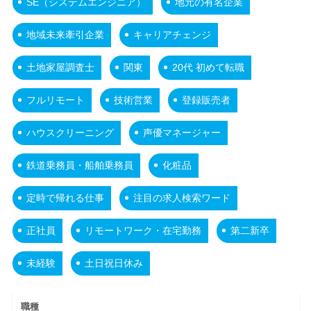
SE（システムエンジニア）
地元の有名企業
地域未来牽引企業
キャリアチェンジ
土地家屋調査士
関東
20代 初めて転職
フルリモート
技術営業
登録販売者
ハウスクリーニング
声優マネージャー
鉄道乗務員・船舶乗務員
化粧品
定時で帰れる仕事
注目の求人検索ワード
正社員
リモートワーク・在宅勤務
第二新卒
未経験
土日祝日休み
職種