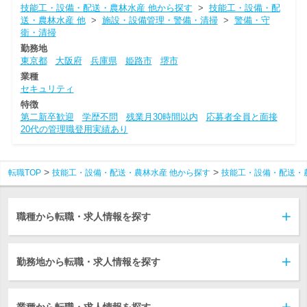
技能工・設備・配送・農林水産 他から探す
>
技能工・設備・配
送・農林水産 他
>
施設・設備管理・警備・清掃
>
警備・守
衛・清掃
勤務地
東京都
大阪府
兵庫県
姫路市
堺市
業種
セキュリティ
特徴
第二新卒歓迎
学歴不問
残業月30時間以内
応募者全員と面接
20代の管理職登用実績あり
転職TOP
技能工・設備・配送・農林水産 他から探す
技能工・設備・配送・
職種から転職・求人情報を探す
勤務地から転職・求人情報を探す
業種から転職・求人情報を探す