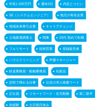
年収1,000万円
週休3日
内定とりたい
SE（システムエンジニア）
地元の有名企業
地域未来牽引企業
キャリアチェンジ
土地家屋調査士
関東
20代 初めて転職
フルリモート
技術営業
登録販売者
ハウスクリーニング
声優マネージャー
鉄道乗務員・船舶乗務員
化粧品
定時で帰れる仕事
注目の求人検索ワード
正社員
リモートワーク・在宅勤務
第二新卒
未経験
土日祝日休み