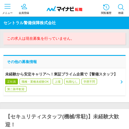
メニュー
会員登録
閲覧履歴
検索
セントラル警備保障株式会社
この求人は現在募集を行っていません。
その他の募集情報
未経験から安定キャリアへ！東証プライム企業で【警備スタッフ】
正社員
職種・業種未経験OK
上場
転勤なし
学歴不問
第二新卒歓迎
【セキュリティスタッフ(機械/常駐)】未経験大歓
迎！