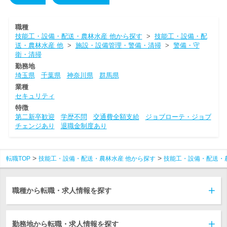
職種
技能工・設備・配送・農林水産 他から探す
>
技能工・設備・配
送・農林水産 他
>
施設・設備管理・警備・清掃
>
警備・守
衛・清掃
勤務地
埼玉県
千葉県
神奈川県
群馬県
業種
セキュリティ
特徴
第二新卒歓迎
学歴不問
交通費全額支給
ジョブローテ・ジョブ
チェンジあり
退職金制度あり
転職TOP
技能工・設備・配送・農林水産 他から探す
技能工・設備・配送・
職種から転職・求人情報を探す
勤務地から転職・求人情報を探す