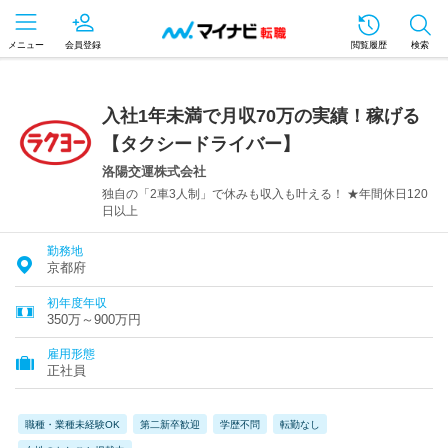
メニュー
会員登録
閲覧履歴
検索
入社1年未満で月収70万の実績！稼げる
【タクシードライバー】
洛陽交運株式会社
独自の「2車3人制」で休みも収入も叶える！ ★年間休日120
日以上
勤務地
京都府
初年度年収
350万～900万円
雇用形態
正社員
職種・業種未経験OK
第二新卒歓迎
学歴不問
転勤なし