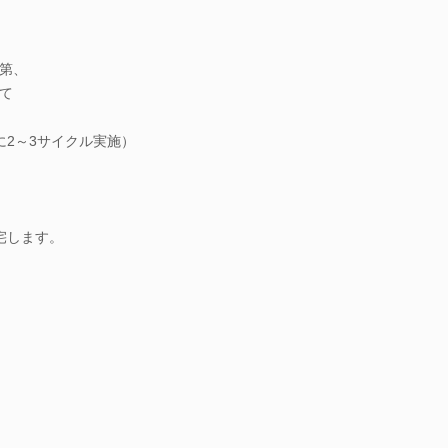
第、
て
に2～3サイクル実施）
帰宅します。