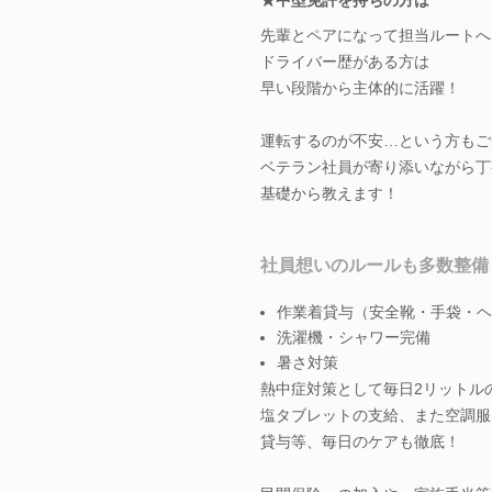
先輩とペアになって担当ルートへ
ドライバー歴がある方は
早い段階から主体的に活躍！
運転するのが不安…という方もご
ベテラン社員が寄り添いながら丁
基礎から教えます！
社員想いのルールも多数整備
作業着貸与（安全靴・手袋・ヘ
洗濯機・シャワー完備
暑さ対策
熱中症対策として毎日2リットル
塩タブレットの支給、また空調服
貸与等、毎日のケアも徹底！