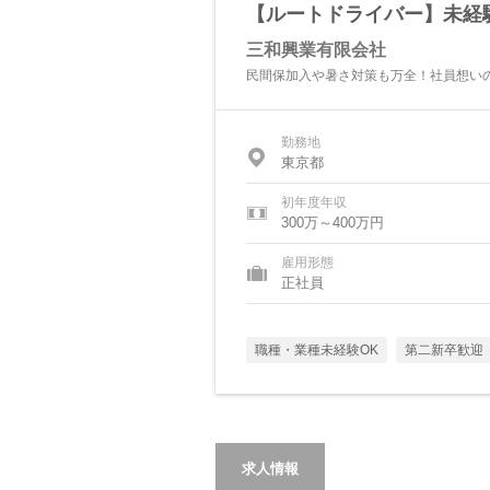
【ルートドライバー】未経験
三和興業有限会社
民間保加入や暑さ対策も万全！社員想い
勤務地
東京都
初年度年収
300万～400万円
雇用形態
正社員
職種・業種未経験OK
第二新卒歓迎
求人情報