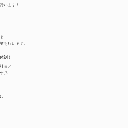
行います！
る、
業を行います。
体制！
社員と
す◎
に