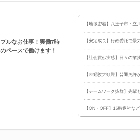
【地域密着】八王子市・立
【安定成長】行政委託で景
プルなお仕事！実働7時
たのペースで働けます！
【社会貢献実感】日々の業
【未経験大歓迎】普通免許が
【チームワーク抜群】先輩
【ON・OFF】16時退社