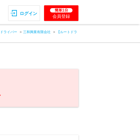
簡単1分
ログイン
会員登録
ドライバー
三和興業有限会社
【ルートドラ
。