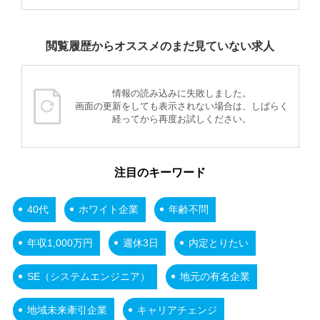
閲覧履歴からオススメのまだ見ていない求人
情報の読み込みに失敗しました。
画面の更新をしても表示されない場合は、しばらく
経ってから再度お試しください。
注目のキーワード
40代
ホワイト企業
年齢不問
年収1,000万円
週休3日
内定とりたい
SE（システムエンジニア）
地元の有名企業
地域未来牽引企業
キャリアチェンジ