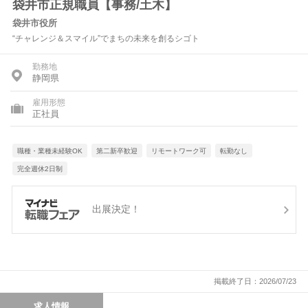
袋井市正規職員【事務/土木】
袋井市役所
“チャレンジ＆スマイル”でまちの未来を創るシゴト
勤務地
静岡県
雇用形態
正社員
職種・業種未経験OK
第二新卒歓迎
リモートワーク可
転勤なし
完全週休2日制
出展決定！
掲載終了日：2026/07/23
求人情報