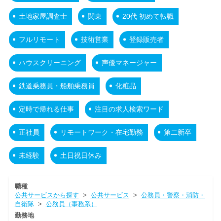
土地家屋調査士
関東
20代 初めて転職
フルリモート
技術営業
登録販売者
ハウスクリーニング
声優マネージャー
鉄道乗務員・船舶乗務員
化粧品
定時で帰れる仕事
注目の求人検索ワード
正社員
リモートワーク・在宅勤務
第二新卒
未経験
土日祝日休み
職種
公共サービスから探す
>
公共サービス
>
公務員・警察・消防・
自衛隊
>
公務員（事務系）
勤務地