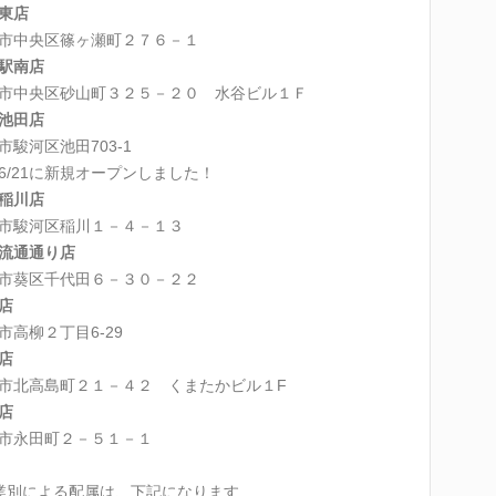
東店
市中央区篠ヶ瀬町２７６－１
駅南店
市中央区砂山町３２５－２０ 水谷ビル１Ｆ
池田店
市駿河区池田703-1
6/21に新規オープンしました！
稲川店
市駿河区稲川１－４－１３
流通通り店
市葵区千代田６－３０－２２
店
市高柳２丁目6-29
店
市北高島町２１－４２ くまたかビル１F
店
市永田町２－５１－１
業別による配属は、下記になります