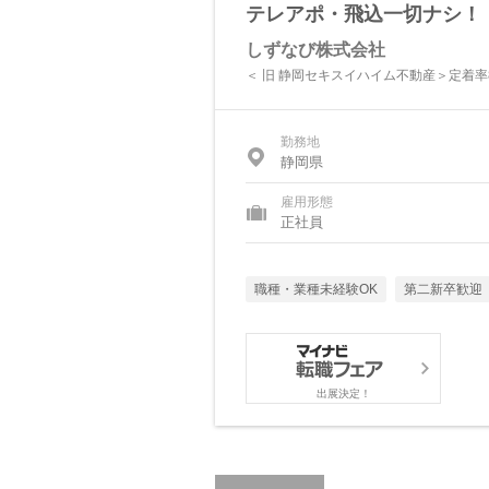
テレアポ・飛込一切ナシ！
しずなび株式会社
＜ 旧 静岡セキスイハイム不動産＞定着率
勤務地
静岡県
雇用形態
正社員
職種・業種未経験OK
第二新卒歓迎
出展決定！