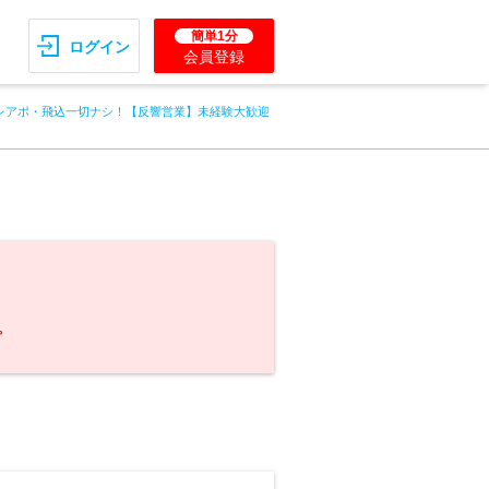
簡単1分
ログイン
会員登録
レアポ・飛込一切ナシ！【反響営業】未経験大歓迎
。