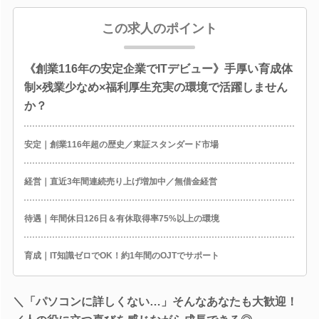
この求人のポイント
《創業116年の安定企業でITデビュー》手厚い育成体
制×残業少なめ×福利厚生充実の環境で活躍しません
か？
安定｜創業116年超の歴史／東証スタンダード市場
経営｜直近3年間連続売り上げ増加中／無借金経営
待遇｜年間休日126日＆有休取得率75%以上の環境
育成｜IT知識ゼロでOK！約1年間のOJTでサポート
＼「パソコンに詳しくない…」そんなあなたも大歓迎！