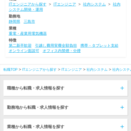
ITエンジニアから探す
>
ITエンジニア
>
社内システム
>
社内
システム開発・運用
勤務地
静岡県
三島市
業種
重電・産業用電気機器
特徴
第二新卒歓迎
引越し費用実費全額負担
携帯・タブレット支給
オンライン面談可
オフィス内禁煙・分煙
転職TOP
ITエンジニアから探す
ITエンジニア
社内システム
社内システ
職種から転職・求人情報を探す
勤務地から転職・求人情報を探す
業種から転職・求人情報を探す