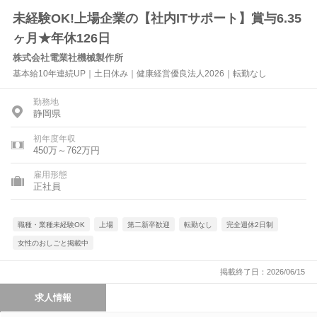
未経験OK!上場企業の【社内ITサポート】賞与6.35
ヶ月★年休126日
株式会社電業社機械製作所
基本給10年連続UP｜土日休み｜健康経営優良法人2026｜転勤なし
勤務地
静岡県
初年度年収
450万～762万円
雇用形態
正社員
職種・業種未経験OK
上場
第二新卒歓迎
転勤なし
完全週休2日制
女性のおしごと掲載中
掲載終了日：2026/06/15
求人情報