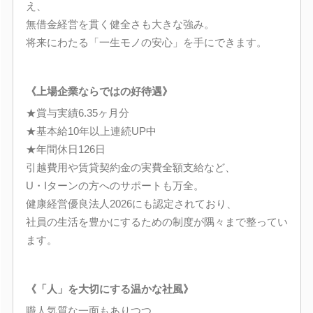
え、
無借金経営を貫く健全さも大きな強み。
将来にわたる「一生モノの安心」を手にできます。
《上場企業ならではの好待遇》
★賞与実績6.35ヶ月分
★基本給10年以上連続UP中
★年間休日126日
引越費用や賃貸契約金の実費全額支給など、
U・Iターンの方へのサポートも万全。
健康経営優良法人2026にも認定されており、
社員の生活を豊かにするための制度が隅々まで整ってい
ます。
《「人」を大切にする温かな社風》
職人気質な一面もありつつ、