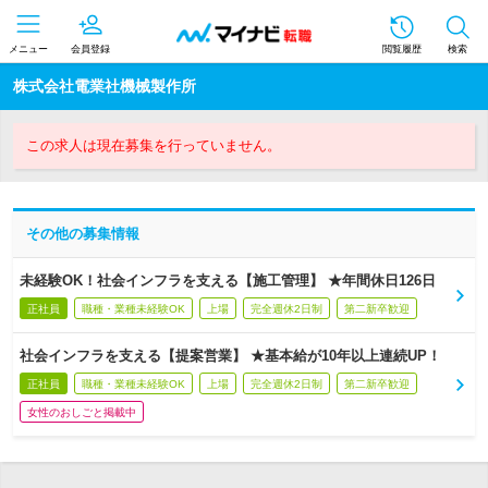
メニュー
会員登録
閲覧履歴
検索
株式会社電業社機械製作所
この求人は現在募集を行っていません。
その他の募集情報
未経験OK！社会インフラを支える【施工管理】 ★年間休日126日
正社員
職種・業種未経験OK
上場
完全週休2日制
第二新卒歓迎
社会インフラを支える【提案営業】 ★基本給が10年以上連続UP！
正社員
職種・業種未経験OK
上場
完全週休2日制
第二新卒歓迎
女性のおしごと掲載中