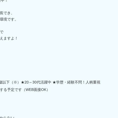
躍中！
長でき、
環境です。
で
えますよ！
0歳以下（※）★20～30代活躍中 ★学歴・経験不問！人柄重視
する予定です（WEB面接OK）
からない。