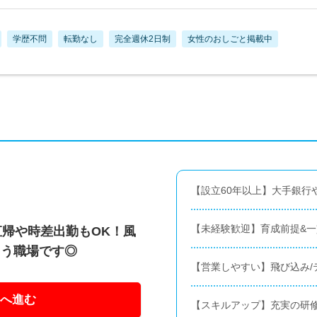
学歴不問
転勤なし
完全週休2日制
女性のおしごと掲載中
【設立60年以上】大手銀行
【未経験歓迎】育成前提&
直帰や時差出勤もOK！風
よう職場です◎
【営業しやすい】飛び込み/
へ進む
【スキルアップ】充実の研