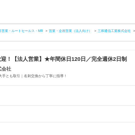
店営業・ルートセールス・MR
営業・企画営業（法人向け）
三和通信工業株式会社
迎！【法人営業】★年間休日120日／完全週休2日制
式会社
ど大手とも取引｜名刺交換から丁寧に指導！