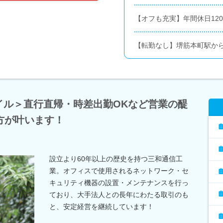
【オフも充実】年間休日12
【転勤なし】堺筋本町駅か
イル＞直行直帰・時差出勤OKなど営業の醍
方が叶います！
設立より60年以上の歴史を持つ三和通信工
業。オフィスで使用されるネットワーク・セ
キュリティ機器の設置・メンテナンスを行っ
ており、大手法人との長年にわたる取引のも
と、安定経営を継続しています！