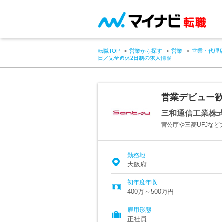
転職TOP
営業から探す
営業
営業・代理
日／完全週休2日制の求人情報
営業デビュー歓
三和通信工業株
官公庁や三菱UFJな
勤務地
大阪府
初年度年収
400万～500万円
雇用形態
正社員