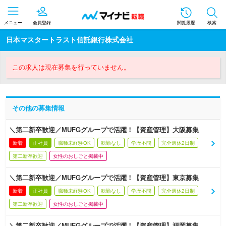
メニュー
会員登録
閲覧履歴
検索
日本マスタートラスト信託銀行株式会社
この求人は現在募集を行っていません。
その他の募集情報
＼第二新卒歓迎／MUFGグループで活躍！【資産管理】大阪募集
新着
正社員
職種未経験OK
転勤なし
学歴不問
完全週休2日制
第二新卒歓迎
女性のおしごと掲載中
＼第二新卒歓迎／MUFGグループで活躍！【資産管理】東京募集
新着
正社員
職種未経験OK
転勤なし
学歴不問
完全週休2日制
第二新卒歓迎
女性のおしごと掲載中
＼第二新卒歓迎／MUFGグループで活躍！【資産管理】福岡募集