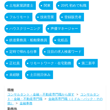
土地家屋調査士
関東
20代 初めて転職
フルリモート
技術営業
登録販売者
ハウスクリーニング
声優マネージャー
鉄道乗務員・船舶乗務員
化粧品
定時で帰れる仕事
注目の求人検索ワード
正社員
リモートワーク・在宅勤務
第二新卒
未経験
土日祝日休み
職種
コンサルタント・金融・不動産専門職から探す
>
コンサルタン
ト・金融・不動産専門職
>
金融系専門職（ミドル・バック・その
他）
>
金融事務
勤務地