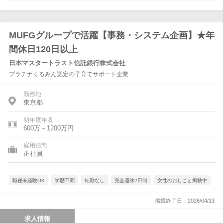
MUFGグループで活躍【事務・システム企画】★年
間休日120日以上
日本マスタートラスト信託銀行株式会社
プラチナくるみん認定の子育てサポート企業
勤務地
東京都
初年度年収
600万～1200万円
雇用形態
正社員
職種未経験OK
学歴不問
転勤なし
完全週休2日制
女性のおしごと掲載中
掲載終了日：2026/04/13
求人情報