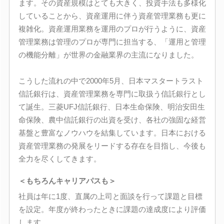
ます。その資産規模はとても大きく、投資手法も多様化
していることから、資産運用に伴う資産管理業務も更に
複雑化。資産運用業務を運用のプロが行うように、資産
管理業務は管理のプロが専門に担当する、「運用と管理
の機能分離」が世界の金融業界の主流になりました。
こうした流れの中で2000年5月、日本マスタートラスト
信託銀行は、資産管理業務を専門に取扱う信託銀行とし
て誕生。三菱UFJ信託銀行、日本生命保険、明治安田生
命保険、農中信託銀行の出資を受け、各社の強固な経営
基盤と豊富なノウハウを結集しています。日本における
資産管理業務の発展をリードする存在を目指し、今後も
全力を尽くしてきます。
＜もちろんキャリアパスも＞
社員は年に1度、直属の上司と面談を行って課題と目標
を設定。年度が終わったときに課題の達成度により評価
します。