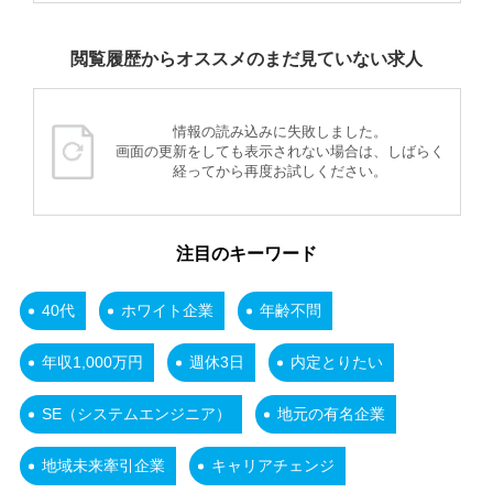
閲覧履歴からオススメのまだ見ていない求人
情報の読み込みに失敗しました。
画面の更新をしても表示されない場合は、しばらく
経ってから再度お試しください。
注目のキーワード
40代
ホワイト企業
年齢不問
年収1,000万円
週休3日
内定とりたい
SE（システムエンジニア）
地元の有名企業
地域未来牽引企業
キャリアチェンジ