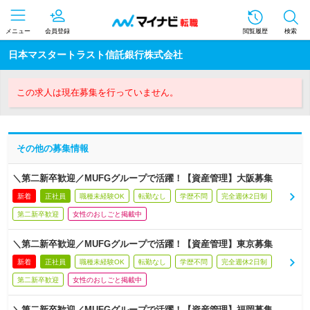
メニュー
会員登録
閲覧履歴
検索
日本マスタートラスト信託銀行株式会社
この求人は現在募集を行っていません。
その他の募集情報
＼第二新卒歓迎／MUFGグループで活躍！【資産管理】大阪募集
新着
正社員
職種未経験OK
転勤なし
学歴不問
完全週休2日制
第二新卒歓迎
女性のおしごと掲載中
＼第二新卒歓迎／MUFGグループで活躍！【資産管理】東京募集
新着
正社員
職種未経験OK
転勤なし
学歴不問
完全週休2日制
第二新卒歓迎
女性のおしごと掲載中
＼第二新卒歓迎／MUFGグループで活躍！【資産管理】福岡募集