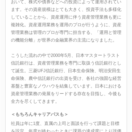
おいて、株式や債券などへの投資によって運用されてい
ます。その資産規模はとても大きく、投資手法も多様化
していることから、資産運用に伴う資産管理業務も更に
複雑化。資産運用業務を運用のプロが行うように、資産
管理業務は管理のプロが専門に担当する、「運用と管理
の機能分離」が世界の金融業界の主流になりました。
こうした流れの中で2000年5月、日本マスタートラスト
信託銀行は、資産管理業務を専門に取扱う信託銀行とし
て誕生。三菱UFJ信託銀行、日本生命保険、明治安田生
命保険、農中信託銀行の出資を受け、各社の強固な経営
基盤と豊富なノウハウを結集しています。日本における
資産管理業務の発展をリードする存在を目指し、今後も
全力を尽くしてきます。
＜もちろんキャリアパスも＞
社員は年に1度、直属の上司と面談を行って課題と目標
を設定。年度が終わったときに課題の達成度により評価