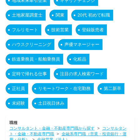
地域未来牽引企業
キャリアチェンジ
土地家屋調査士
関東
20代 初めて転職
フルリモート
技術営業
登録販売者
ハウスクリーニング
声優マネージャー
鉄道乗務員・船舶乗務員
化粧品
定時で帰れる仕事
注目の求人検索ワード
正社員
リモートワーク・在宅勤務
第二新卒
未経験
土日祝日休み
職種
コンサルタント・金融・不動産専門職から探す
>
コンサルタン
ト・金融・不動産専門職
>
金融系専門職（営業・投資銀行・運
用・分析）
>
金融営業（法人）