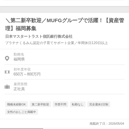
＼第二新卒歓迎／MUFGグループで活躍！【資産管
理】福岡募集
日本マスタートラスト信託銀行株式会社
プラチナくるみん認定の子育てサポート企業／年間休日120日以上
勤務地
福岡県
初年度年収
650万～800万円
雇用形態
正社員
職種未経験OK
第二新卒歓迎
学歴不問
転勤なし
完全週休2日制
女性のおしごと掲載中
掲載終了日：2026/05/04