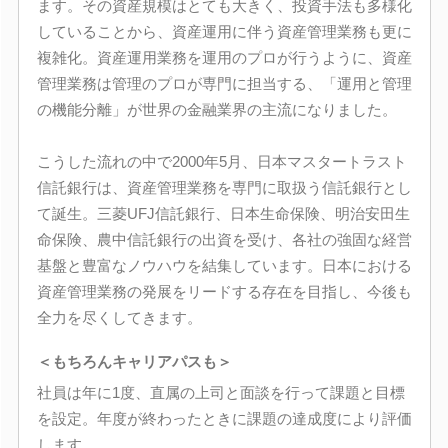
ます。その資産規模はとても大きく、投資手法も多様化
していることから、資産運用に伴う資産管理業務も更に
複雑化。資産運用業務を運用のプロが行うように、資産
管理業務は管理のプロが専門に担当する、「運用と管理
の機能分離」が世界の金融業界の主流になりました。
こうした流れの中で2000年5月、日本マスタートラスト
信託銀行は、資産管理業務を専門に取扱う信託銀行とし
て誕生。三菱UFJ信託銀行、日本生命保険、明治安田生
命保険、農中信託銀行の出資を受け、各社の強固な経営
基盤と豊富なノウハウを結集しています。日本における
資産管理業務の発展をリードする存在を目指し、今後も
全力を尽くしてきます。
＜もちろんキャリアパスも＞
社員は年に1度、直属の上司と面談を行って課題と目標
を設定。年度が終わったときに課題の達成度により評価
します。