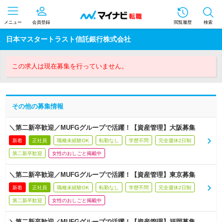
メニュー
会員登録
閲覧履歴
検索
日本マスタートラスト信託銀行株式会社
この求人は現在募集を行っていません。
その他の募集情報
＼第二新卒歓迎／MUFGグループで活躍！【資産管理】大阪募集
新着
正社員
職種未経験OK
転勤なし
学歴不問
完全週休2日制
第二新卒歓迎
女性のおしごと掲載中
＼第二新卒歓迎／MUFGグループで活躍！【資産管理】東京募集
新着
正社員
職種未経験OK
転勤なし
学歴不問
完全週休2日制
第二新卒歓迎
女性のおしごと掲載中
＼第二新卒歓迎／MUFGグループで活躍！【資産管理】福岡募集