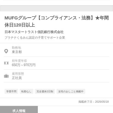
MUFGグループ【コンプライアンス・法務】★年間
休日120日以上
日本マスタートラスト信託銀行株式会社
プラチナくるみん認定の子育てサポート企業
勤務地
東京都
初年度年収
650万～970万円
雇用形態
正社員
学歴不問
転勤なし
完全週休2日制
女性のおしごと掲載中
掲載終了日：2026/05/18
求人情報