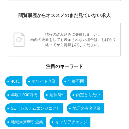
閲覧履歴からオススメのまだ見ていない求人
情報の読み込みに失敗しました。
画面の更新をしても表示されない場合は、しばらく
経ってから再度お試しください。
注目のキーワード
40代
ホワイト企業
年齢不問
年収1,000万円
週休3日
内定とりたい
SE（システムエンジニア）
地元の有名企業
地域未来牽引企業
キャリアチェンジ