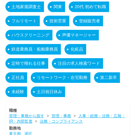
土地家屋調査士
関東
20代 初めて転職
フルリモート
技術営業
登録販売者
ハウスクリーニング
声優マネージャー
鉄道乗務員・船舶乗務員
化粧品
定時で帰れる仕事
注目の求人検索ワード
正社員
リモートワーク・在宅勤務
第二新卒
未経験
土日祝日休み
職種
管理・事務から探す
>
管理・事務
>
人事・総務・法務・広報・
IR・内部監査
>
法務・コンプライアンス
勤務地
東京都
港区