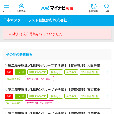
メニュー
会員登録
閲覧履歴
検索
日本マスタートラスト信託銀行株式会社
この求人は現在募集を行っていません。
その他の募集情報
＼第二新卒歓迎／MUFGグループで活躍！【資産管理】大阪募集
新着
正社員
職種未経験OK
転勤なし
学歴不問
完全週休2日制
第二新卒歓迎
女性のおしごと掲載中
＼第二新卒歓迎／MUFGグループで活躍！【資産管理】東京募集
新着
正社員
職種未経験OK
転勤なし
学歴不問
完全週休2日制
第二新卒歓迎
女性のおしごと掲載中
＼第二新卒歓迎／MUFGグループで活躍！【資産管理】福岡募集