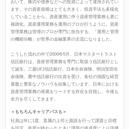
おいて、株式や債券などへの投資によって運用されてい
ます。その資産規模はとても大きく、投資手法も多様化
していることから、資産運用に伴う資産管理業務も更に
複雑化。資産運用業務を運用のプロが行うように、資産
管理業務は管理のプロが専門に担当する、「運用と管理
の機能分離」が世界の金融業界の主流になりました。
こうした流れの中で2000年5月、日本マスタートラスト
信託銀行は、資産管理業務を専門に取扱う信託銀行とし
て誕生。三菱UFJ信託銀行、日本生命保険、明治安田生
命保険、農中信託銀行の出資を受け、各社の強固な経営
基盤と豊富なノウハウを結集しています。日本における
資産管理業務の発展をリードする存在を目指し、今後も
全力を尽くしてきます。
＜もちろんキャリアパスも＞
社員は年に1度、直属の上司と面談を行って課題と目標
を設定。年度が終わったときに課題の達成度により評価