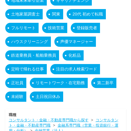
地域未来牽引企業
キャリアチェンジ
土地家屋調査士
関東
20代 初めて転職
フルリモート
技術営業
登録販売者
ハウスクリーニング
声優マネージャー
鉄道乗務員・船舶乗務員
化粧品
定時で帰れる仕事
注目の求人検索ワード
正社員
リモートワーク・在宅勤務
第二新卒
未経験
土日祝日休み
職種
コンサルタント・金融・不動産専門職から探す
>
コンサルタン
ト・金融・不動産専門職
>
金融系専門職（営業・投資銀行・運
用・分析）
>
金融営業（法人）