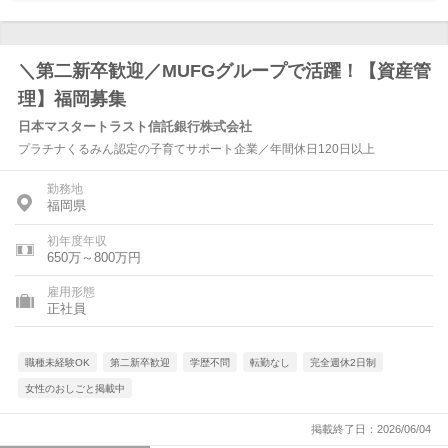
＼第二新卒歓迎／MUFGグループで活躍！【資産管
理】福岡募集
日本マスタートラスト信託銀行株式会社
プラチナくるみん認定の子育てサポート企業／年間休日120日以上
勤務地
福岡県
初年度年収
650万～800万円
雇用形態
正社員
職種未経験OK
第二新卒歓迎
学歴不問
転勤なし
完全週休2日制
女性のおしごと掲載中
掲載終了日：2026/06/04