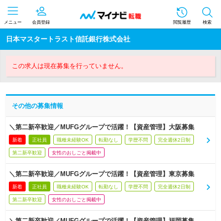
メニュー
会員登録
閲覧履歴
検索
日本マスタートラスト信託銀行株式会社
この求人は現在募集を行っていません。
その他の募集情報
＼第二新卒歓迎／MUFGグループで活躍！【資産管理】大阪募集
新着
正社員
職種未経験OK
転勤なし
学歴不問
完全週休2日制
第二新卒歓迎
女性のおしごと掲載中
＼第二新卒歓迎／MUFGグループで活躍！【資産管理】東京募集
新着
正社員
職種未経験OK
転勤なし
学歴不問
完全週休2日制
第二新卒歓迎
女性のおしごと掲載中
＼第二新卒歓迎／MUFGグループで活躍！【資産管理】福岡募集