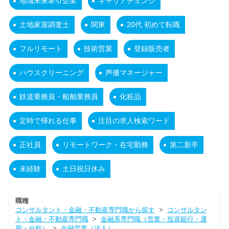
地域未来牽引企業
キャリアチェンジ
土地家屋調査士
関東
20代 初めて転職
フルリモート
技術営業
登録販売者
ハウスクリーニング
声優マネージャー
鉄道乗務員・船舶乗務員
化粧品
定時で帰れる仕事
注目の求人検索ワード
正社員
リモートワーク・在宅勤務
第二新卒
未経験
土日祝日休み
職種
コンサルタント・金融・不動産専門職から探す
>
コンサルタン
ト・金融・不動産専門職
>
金融系専門職（営業・投資銀行・運
用・分析）
>
金融営業（法人）