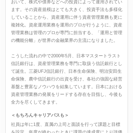
おいて、株式や債券などへの投資によって運用されてい
ます。その資産規模はとても大きく、投資手法も多様化
していることから、資産運用に伴う資産管理業務も更に
複雑化。資産運用業務を運用のプロが行うように、資産
管理業務は管理のプロが専門に担当する、「運用と管理
の機能分離」が世界の金融業界の主流になりました。
こうした流れの中で2000年5月、日本マスタートラスト
信託銀行は、資産管理業務を専門に取扱う信託銀行とし
て誕生。三菱UFJ信託銀行、日本生命保険、明治安田生
命保険、農中信託銀行の出資を受け、各社の強固な経営
基盤と豊富なノウハウを結集しています。日本における
資産管理業務の発展をリードする存在を目指し、今後も
全力を尽くしてきます。
＜もちろんキャリアパスも＞
社員は年に1度、直属の上司と面談を行って課題と目標
を設定。年度が終わったときに課題の達成度により評価