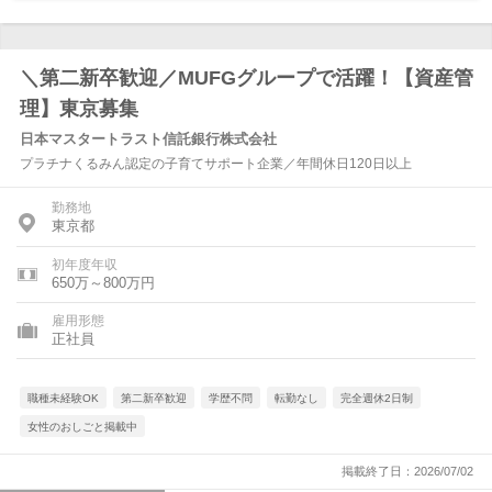
＼第二新卒歓迎／MUFGグループで活躍！【資産管
理】東京募集
日本マスタートラスト信託銀行株式会社
プラチナくるみん認定の子育てサポート企業／年間休日120日以上
勤務地
東京都
初年度年収
650万～800万円
雇用形態
正社員
職種未経験OK
第二新卒歓迎
学歴不問
転勤なし
完全週休2日制
女性のおしごと掲載中
掲載終了日：2026/07/02