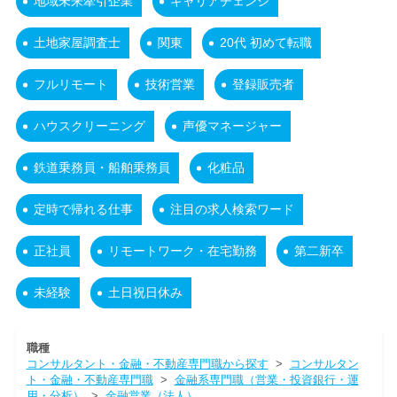
地域未来牽引企業
キャリアチェンジ
土地家屋調査士
関東
20代 初めて転職
フルリモート
技術営業
登録販売者
ハウスクリーニング
声優マネージャー
鉄道乗務員・船舶乗務員
化粧品
定時で帰れる仕事
注目の求人検索ワード
正社員
リモートワーク・在宅勤務
第二新卒
未経験
土日祝日休み
職種
コンサルタント・金融・不動産専門職から探す
>
コンサルタン
ト・金融・不動産専門職
>
金融系専門職（営業・投資銀行・運
用・分析）
>
金融営業（法人）