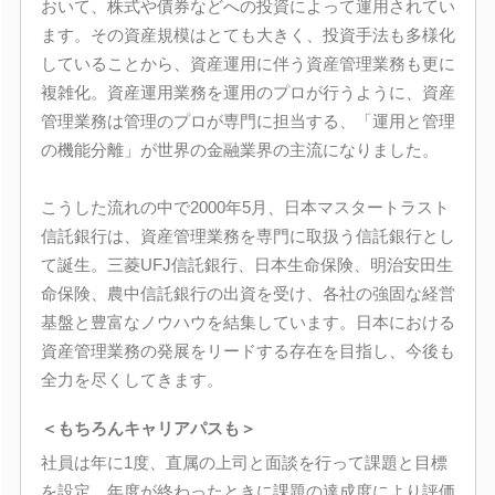
おいて、株式や債券などへの投資によって運用されてい
ます。その資産規模はとても大きく、投資手法も多様化
していることから、資産運用に伴う資産管理業務も更に
複雑化。資産運用業務を運用のプロが行うように、資産
管理業務は管理のプロが専門に担当する、「運用と管理
の機能分離」が世界の金融業界の主流になりました。
こうした流れの中で2000年5月、日本マスタートラスト
信託銀行は、資産管理業務を専門に取扱う信託銀行とし
て誕生。三菱UFJ信託銀行、日本生命保険、明治安田生
命保険、農中信託銀行の出資を受け、各社の強固な経営
基盤と豊富なノウハウを結集しています。日本における
資産管理業務の発展をリードする存在を目指し、今後も
全力を尽くしてきます。
＜もちろんキャリアパスも＞
社員は年に1度、直属の上司と面談を行って課題と目標
を設定。年度が終わったときに課題の達成度により評価