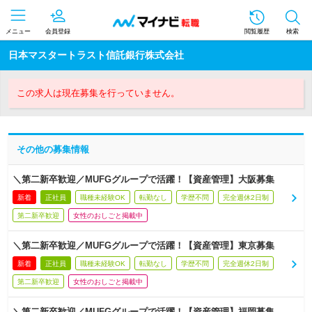
メニュー
会員登録
閲覧履歴
検索
日本マスタートラスト信託銀行株式会社
この求人は現在募集を行っていません。
その他の募集情報
＼第二新卒歓迎／MUFGグループで活躍！【資産管理】大阪募集
新着
正社員
職種未経験OK
転勤なし
学歴不問
完全週休2日制
第二新卒歓迎
女性のおしごと掲載中
＼第二新卒歓迎／MUFGグループで活躍！【資産管理】東京募集
新着
正社員
職種未経験OK
転勤なし
学歴不問
完全週休2日制
第二新卒歓迎
女性のおしごと掲載中
＼第二新卒歓迎／MUFGグループで活躍！【資産管理】福岡募集