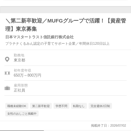
＼第二新卒歓迎／MUFGグループで活躍！【資産管
理】東京募集
日本マスタートラスト信託銀行株式会社
プラチナくるみん認定の子育てサポート企業／年間休日120日以上
勤務地
東京都
初年度年収
650万～800万円
雇用形態
正社員
職種未経験OK
第二新卒歓迎
学歴不問
転勤なし
完全週休2日制
女性のおしごと掲載中
掲載終了日：2026/07/02