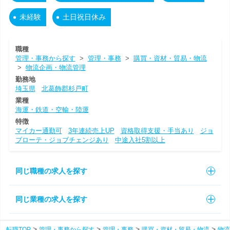
未経験
土日祝日休み
職種
管理・事務から探す
>
管理・事務
>
購買・資材・貿易・物流
>
物流企画・物流管理
勤務地
埼玉県
北葛飾郡杉戸町
業種
海運・鉄道・空輸・陸運
特徴
マイカー通勤可
3年連続売上UP
資格取得支援・手当あり
ジョ
ブローテ・ジョブチェンジあり
中途入社5割以上
同じ職種の求人を探す
同じ業種の求人を探す
転職TOP
管理・事務から探す
管理・事務
購買・資材・貿易・物流
物流