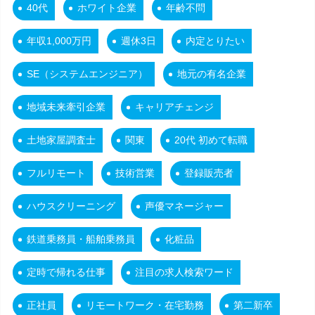
40代
ホワイト企業
年齢不問
年収1,000万円
週休3日
内定とりたい
SE（システムエンジニア）
地元の有名企業
地域未来牽引企業
キャリアチェンジ
土地家屋調査士
関東
20代 初めて転職
フルリモート
技術営業
登録販売者
ハウスクリーニング
声優マネージャー
鉄道乗務員・船舶乗務員
化粧品
定時で帰れる仕事
注目の求人検索ワード
正社員
リモートワーク・在宅勤務
第二新卒