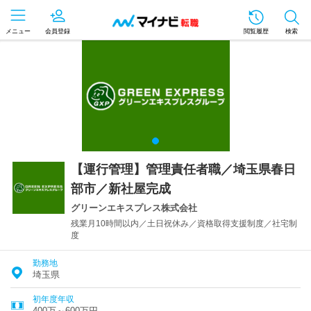
メニュー
会員登録
閲覧履歴
検索
【運行管理】管理責任者職／埼玉県春日
部市／新社屋完成
グリーンエキスプレス株式会社
残業月10時間以内／土日祝休み／資格取得支援制度／社宅制
度
勤務地
埼玉県
初年度年収
400万～600万円