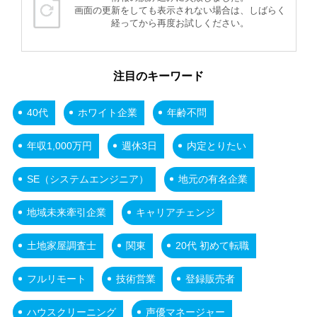
画面の更新をしても表示されない場合は、しばらく
経ってから再度お試しください。
注目のキーワード
40代
ホワイト企業
年齢不問
年収1,000万円
週休3日
内定とりたい
SE（システムエンジニア）
地元の有名企業
地域未来牽引企業
キャリアチェンジ
土地家屋調査士
関東
20代 初めて転職
フルリモート
技術営業
登録販売者
ハウスクリーニング
声優マネージャー