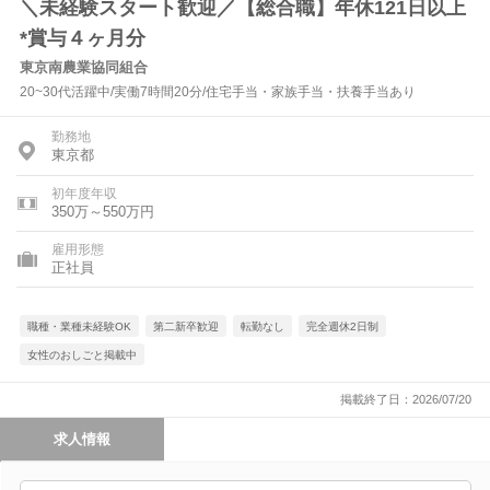
＼未経験スタート歓迎／【総合職】年休121日以上
*賞与４ヶ月分
東京南農業協同組合
20~30代活躍中/実働7時間20分/住宅手当・家族手当・扶養手当あり
勤務地
東京都
初年度年収
350万～550万円
雇用形態
正社員
職種・業種未経験OK
第二新卒歓迎
転勤なし
完全週休2日制
女性のおしごと掲載中
掲載終了日：2026/07/20
求人情報