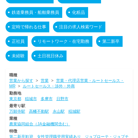
鉄道乗務員・船舶乗務員
化粧品
定時で帰れる仕事
注目の求人検索ワード
正社員
リモートワーク・在宅勤務
第二新卒
未経験
土日祝日休み
職種
営業から探す
>
営業
>
営業・代理店営業・ルートセールス・
MR
>
ルートセールス・渉外・外商
勤務地
東京都
稲城市
多摩市
日野市
最寄り駅
万願寺駅
高幡不動駅
永山駅
稲城駅
業種
農業協同組合（JA金融機関含む）
特徴
第二新卒歓迎
女性管理職登用実績あり
ジョブローテ・ジョブチ