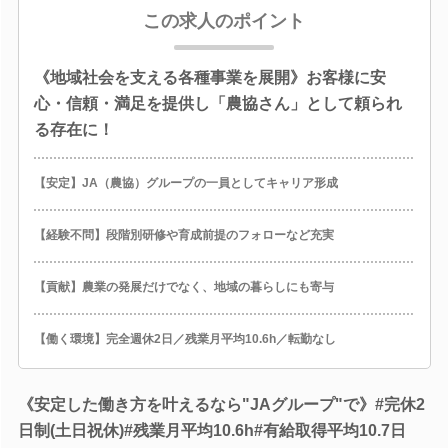
この求人のポイント
《地域社会を支える各種事業を展開》お客様に安
心・信頼・満足を提供し「農協さん」として頼られ
る存在に！
【安定】JA（農協）グループの一員としてキャリア形成
【経験不問】段階別研修や育成前提のフォローなど充実
【貢献】農業の発展だけでなく、地域の暮らしにも寄与
【働く環境】完全週休2日／残業月平均10.6h／転勤なし
《安定した働き方を叶えるなら"JAグループ"で》#完休2
日制(土日祝休)#残業月平均10.6h#有給取得平均10.7日