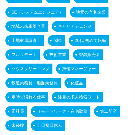
SE（システムエンジニア）
地元の有名企業
地域未来牽引企業
キャリアチェンジ
土地家屋調査士
関東
20代 初めて転職
フルリモート
技術営業
登録販売者
ハウスクリーニング
声優マネージャー
鉄道乗務員・船舶乗務員
化粧品
定時で帰れる仕事
注目の求人検索ワード
正社員
リモートワーク・在宅勤務
第二新卒
未経験
土日祝日休み