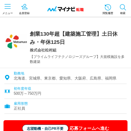
メニュー
会員登録
閲覧履歴
検索
創業130年超【建築施工管理】土日休
み・年休125日
株式会社松村組
【プライムライフテクノロジーズグループ】大規模施設を多
数建築
勤務地
北海道、宮城県、東京都、愛知県、大阪府、広島県、福岡県
初年度年収
500万～750万円
雇用形態
正社員
応募フォームへ進む
志望動機・自己PR不要