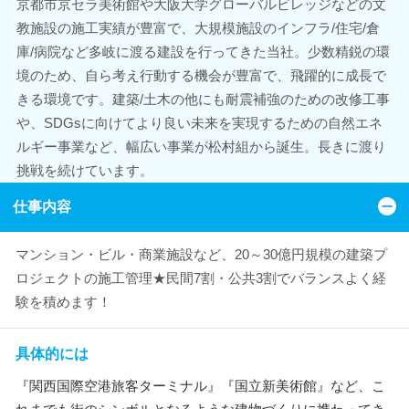
京都市京セラ美術館や大阪大学グローバルビレッジなどの文
教施設の施工実績が豊富で、大規模施設のインフラ/住宅/倉
庫/病院など多岐に渡る建設を行ってきた当社。少数精鋭の環
境のため、自ら考え行動する機会が豊富で、飛躍的に成長で
きる環境です。建築/土木の他にも耐震補強のための改修工事
や、SDGsに向けてより良い未来を実現するための自然エネ
ルギー事業など、幅広い事業が松村組から誕生。長きに渡り
挑戦を続けています。
仕事内容
マンション・ビル・商業施設など、20～30億円規模の建築プ
ロジェクトの施工管理★民間7割・公共3割でバランスよく経
験を積めます！
具体的には
『関西国際空港旅客ターミナル』『国立新美術館』など、こ