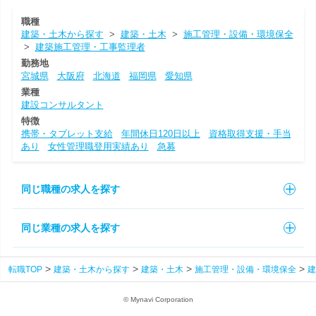
職種
建築・土木から探す
>
建築・土木
>
施工管理・設備・環境保全
>
建築施工管理・工事監理者
勤務地
宮城県
大阪府
北海道
福岡県
愛知県
業種
建設コンサルタント
特徴
携帯・タブレット支給
年間休日120日以上
資格取得支援・手当
あり
女性管理職登用実績あり
急募
同じ職種の求人を探す
同じ業種の求人を探す
転職TOP
建築・土木から探す
建築・土木
施工管理・設備・環境保全
建
© Mynavi Corporation