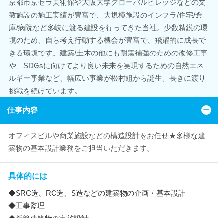
京都市京セラ美術館や大阪大学グローバルビレッジなどの文
教施設の施工実績が豊富で、大規模施設のインフラ/住宅/倉
庫/病院など多岐に渡る建設を行ってきた当社。少数精鋭の環
境のため、自ら考え行動する機会が豊富で、飛躍的に成長で
きる環境です。建築/土木の他にも耐震補強のための改修工事
や、SDGsに向けてより良い未来を実現するための自然エネ
ルギー事業など、幅広い事業が松村組から誕生。長きに渡り
挑戦を続けています。
仕事内容
オフィスビルや商業施設などの構造設計をお任せ★多様な建
築物の基本設計業務をご担当いただきます。
具体的には
◆SRC造、RC造、S造などの建築物の企画・基本設計
◆工事監理