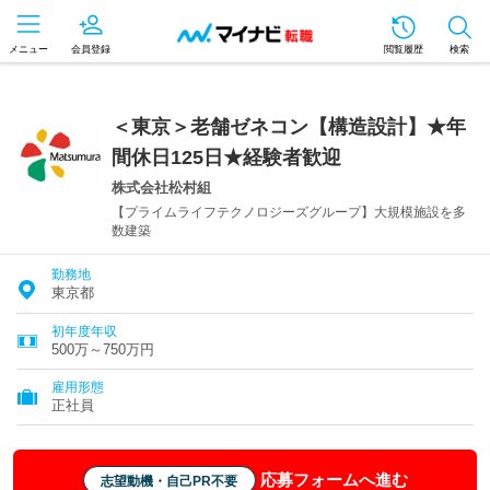
メニュー
会員登録
閲覧履歴
検索
＜東京＞老舗ゼネコン【構造設計】★年
間休日125日★経験者歓迎
株式会社松村組
【プライムライフテクノロジーズグループ】大規模施設を多
数建築
勤務地
東京都
初年度年収
500万～750万円
雇用形態
正社員
応募フォームへ進む
志望動機・自己PR不要