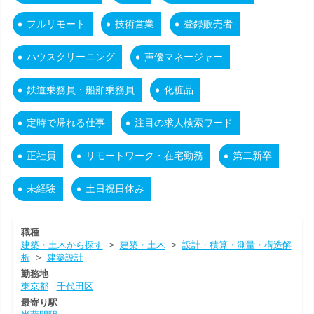
フルリモート
技術営業
登録販売者
ハウスクリーニング
声優マネージャー
鉄道乗務員・船舶乗務員
化粧品
定時で帰れる仕事
注目の求人検索ワード
正社員
リモートワーク・在宅勤務
第二新卒
未経験
土日祝日休み
職種
建築・土木から探す
>
建築・土木
>
設計・積算・測量・構造解
析
>
建築設計
勤務地
東京都
千代田区
最寄り駅