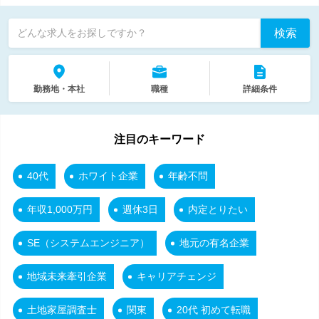
検索
どんな求人をお探しですか？
勤務地・本社
職種
詳細条件
注目のキーワード
40代
ホワイト企業
年齢不問
年収1,000万円
週休3日
内定とりたい
SE（システムエンジニア）
地元の有名企業
地域未来牽引企業
キャリアチェンジ
土地家屋調査士
関東
20代 初めて転職