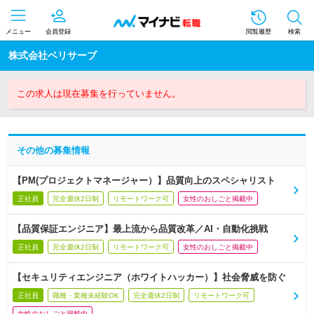
メニュー
会員登録
閲覧履歴
検索
株式会社ベリサーブ
この求人は現在募集を行っていません。
その他の募集情報
【PM(プロジェクトマネージャー）】品質向上のスペシャリスト
正社員
完全週休2日制
リモートワーク可
女性のおしごと掲載中
【品質保証エンジニア】最上流から品質改革／AI・自動化挑戦
正社員
完全週休2日制
リモートワーク可
女性のおしごと掲載中
【セキュリティエンジニア（ホワイトハッカー）】社会脅威を防ぐ
正社員
職種・業種未経験OK
完全週休2日制
リモートワーク可
女性のおしごと掲載中