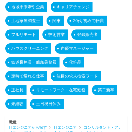
地域未来牽引企業
キャリアチェンジ
土地家屋調査士
関東
20代 初めて転職
フルリモート
技術営業
登録販売者
ハウスクリーニング
声優マネージャー
鉄道乗務員・船舶乗務員
化粧品
定時で帰れる仕事
注目の求人検索ワード
正社員
リモートワーク・在宅勤務
第二新卒
未経験
土日祝日休み
職種
ITエンジニアから探す
>
ITエンジニア
>
コンサルタント・アナ