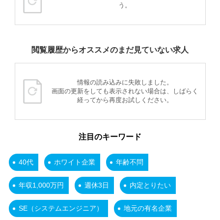
う。
閲覧履歴からオススメのまだ見ていない求人
情報の読み込みに失敗しました。
画面の更新をしても表示されない場合は、しばらく
経ってから再度お試しください。
注目のキーワード
40代
ホワイト企業
年齢不問
年収1,000万円
週休3日
内定とりたい
SE（システムエンジニア）
地元の有名企業