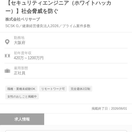
【セキュリティエンジニア（ホワイトハッカ
ー）】社会脅威を防ぐ
株式会社ベリサーブ
SCSK G／健康経営優良法人2026／プライム案件多数
勤務地
大阪府
初年度年収
420万～1200万円
雇用形態
正社員
職種・業種未経験OK
リモートワーク可
完全週休2日制
女性のおしごと掲載中
掲載終了日：2026/06/01
求人情報