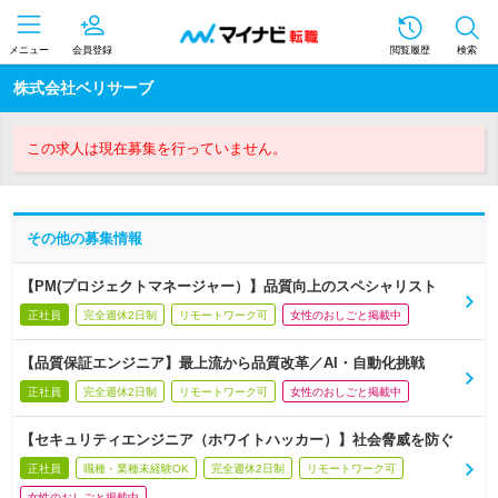
メニュー
会員登録
閲覧履歴
検索
株式会社ベリサーブ
この求人は現在募集を行っていません。
その他の募集情報
【PM(プロジェクトマネージャー）】品質向上のスペシャリスト
正社員
完全週休2日制
リモートワーク可
女性のおしごと掲載中
【品質保証エンジニア】最上流から品質改革／AI・自動化挑戦
正社員
完全週休2日制
リモートワーク可
女性のおしごと掲載中
【セキュリティエンジニア（ホワイトハッカー）】社会脅威を防ぐ
正社員
職種・業種未経験OK
完全週休2日制
リモートワーク可
女性のおしごと掲載中