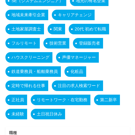
SE（システムエンジニア）
地元の有名企業
地域未来牽引企業
キャリアチェンジ
土地家屋調査士
関東
20代 初めて転職
フルリモート
技術営業
登録販売者
ハウスクリーニング
声優マネージャー
鉄道乗務員・船舶乗務員
化粧品
定時で帰れる仕事
注目の求人検索ワード
正社員
リモートワーク・在宅勤務
第二新卒
未経験
土日祝日休み
職種