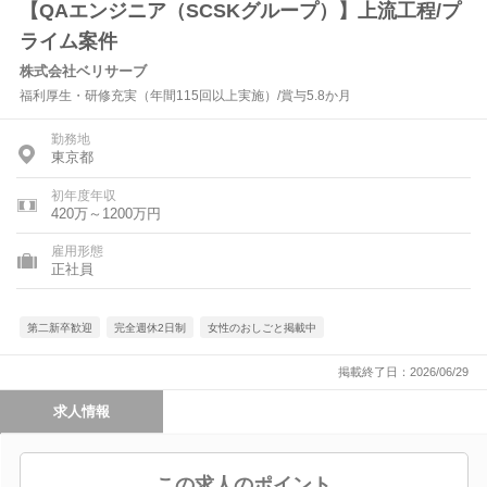
【QAエンジニア（SCSKグループ）】上流工程/プ
ライム案件
株式会社ベリサーブ
福利厚生・研修充実（年間115回以上実施）/賞与5.8か月
勤務地
東京都
初年度年収
420万～1200万円
雇用形態
正社員
第二新卒歓迎
完全週休2日制
女性のおしごと掲載中
掲載終了日：2026/06/29
求人情報
この求人のポイント