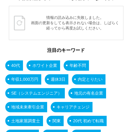
情報の読み込みに失敗しました。
画面の更新をしても表示されない場合は、しばらく
経ってから再度お試しください。
注目のキーワード
40代
ホワイト企業
年齢不問
年収1,000万円
週休3日
内定とりたい
SE（システムエンジニア）
地元の有名企業
地域未来牽引企業
キャリアチェンジ
土地家屋調査士
関東
20代 初めて転職