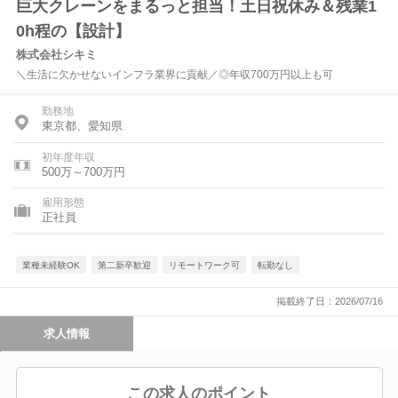
巨大クレーンをまるっと担当！土日祝休み＆残業1
0h程の【設計】
株式会社シキミ
＼生活に欠かせないインフラ業界に貢献／◎年収700万円以上も可
勤務地
東京都、愛知県
初年度年収
500万～700万円
雇用形態
正社員
業種未経験OK
第二新卒歓迎
リモートワーク可
転勤なし
掲載終了日：2026/07/16
求人情報
この求人のポイント