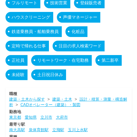
フルリモート
技術営業
登録販売者
ハウスクリーニング
声優マネージャー
鉄道乗務員・船舶乗務員
化粧品
定時で帰れる仕事
注目の求人検索ワード
正社員
リモートワーク・在宅勤務
第二新卒
未経験
土日祝日休み
職種
建築・土木から探す
>
建築・土木
>
設計・積算・測量・構造解
析
>
CADオペレーター（建築）・製図
勤務地
東京都
愛知県
立川市
大府市
最寄り駅
南大高駅
泉体育館駅
立飛駅
玉川上水駅
業種