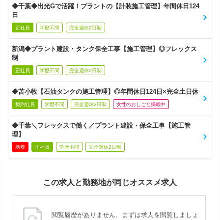
◆千葉◆出光Gで活躍！プラントの【計装施工管理】年間休日124
日
正社員
学歴不問
完全週休2日制
新潟◆プラント建設・タンク保全工事【施工管理】◎フレックス
制
正社員
学歴不問
完全週休2日制
◆苫小牧【石油タンクの施工管理】◎年間休日124日×完全土日休
契約社員
学歴不問
完全週休2日制
女性のおしごと掲載中
◆千葉＼フレックスで働く／プラント建設・保全工事【施工管
理】
新着
正社員
学歴不問
完全週休2日制
この求人と勤務地が同じオススメ求人
閲覧履歴がありません。まずは求人を閲覧しましょ