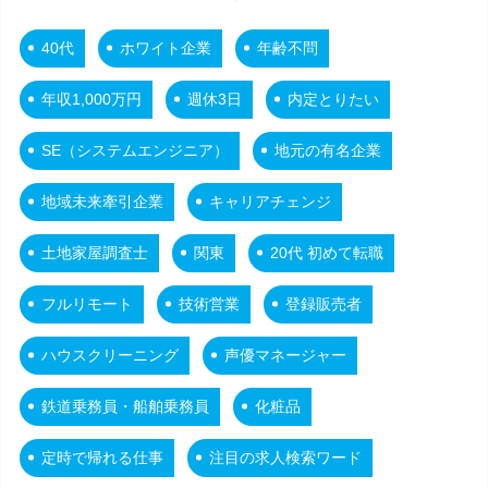
40代
ホワイト企業
年齢不問
年収1,000万円
週休3日
内定とりたい
SE（システムエンジニア）
地元の有名企業
地域未来牽引企業
キャリアチェンジ
土地家屋調査士
関東
20代 初めて転職
フルリモート
技術営業
登録販売者
ハウスクリーニング
声優マネージャー
鉄道乗務員・船舶乗務員
化粧品
定時で帰れる仕事
注目の求人検索ワード