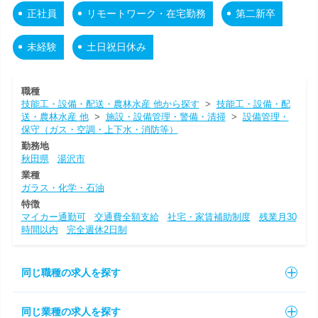
正社員
リモートワーク・在宅勤務
第二新卒
未経験
土日祝日休み
職種
技能工・設備・配送・農林水産 他から探す
>
技能工・設備・配
送・農林水産 他
>
施設・設備管理・警備・清掃
>
設備管理・
保守（ガス・空調・上下水・消防等）
勤務地
秋田県
湯沢市
業種
ガラス・化学・石油
特徴
マイカー通勤可
交通費全額支給
社宅・家賃補助制度
残業月30
時間以内
完全週休2日制
同じ職種の求人を探す
同じ業種の求人を探す