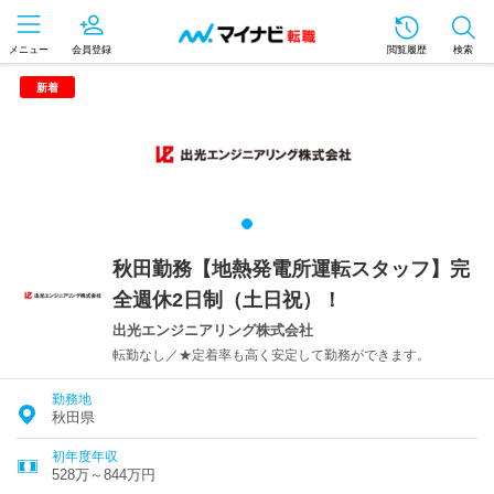
メニュー
会員登録
閲覧履歴
検索
新着
秋田勤務【地熱発電所運転スタッフ】完
全週休2日制（土日祝）！
出光エンジニアリング株式会社
転勤なし／★定着率も高く安定して勤務ができます。
勤務地
秋田県
初年度年収
528万～844万円