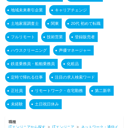
地域未来牽引企業
キャリアチェンジ
土地家屋調査士
関東
20代 初めて転職
フルリモート
技術営業
登録販売者
ハウスクリーニング
声優マネージャー
鉄道乗務員・船舶乗務員
化粧品
定時で帰れる仕事
注目の求人検索ワード
正社員
リモートワーク・在宅勤務
第二新卒
未経験
土日祝日休み
職種
ITエンジニアから探す
>
ITエンジニア
>
ネットワーク・通信イ