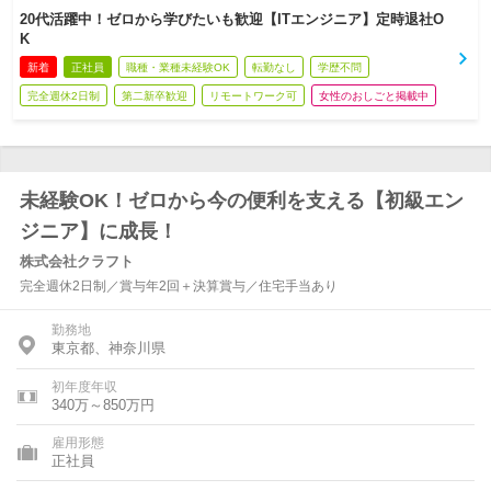
20代活躍中！ゼロから学びたいも歓迎【ITエンジニア】定時退社O
K
新着
正社員
職種・業種未経験OK
転勤なし
学歴不問
完全週休2日制
第二新卒歓迎
リモートワーク可
女性のおしごと掲載中
未経験OK！ゼロから今の便利を支える【初級エン
ジニア】に成長！
株式会社クラフト
完全週休2日制／賞与年2回＋決算賞与／住宅手当あり
勤務地
東京都、神奈川県
初年度年収
340万～850万円
雇用形態
正社員