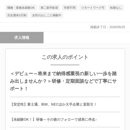
職種・業種未経験OK
第二新卒歓迎
学歴不問
リモートワーク可
転勤なし
完全週休2日制
女性のおしごと掲載中
掲載終了日：2026/06/25
求人情報
この求人のポイント
＜デビュー～将来まで納得感重視の新しい一歩を踏
み出しませんか？＞研修・定期面談などで丁寧にサ
ポート！
【安定性】富士通、IBM、NECほか大手企業と直取引！
【未経験OK！】研修～その後のフォローで成長に伴走♪