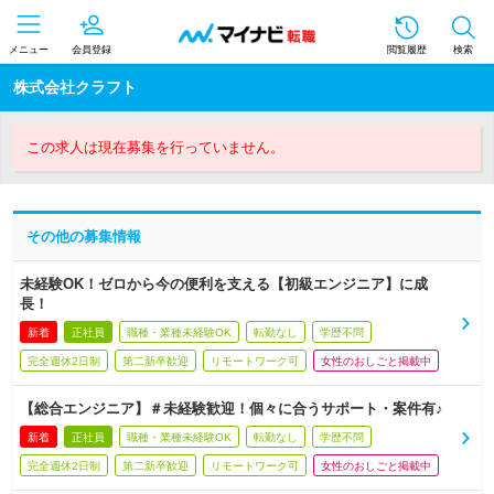
メニュー
会員登録
閲覧履歴
検索
株式会社クラフト
この求人は現在募集を行っていません。
その他の募集情報
未経験OK！ゼロから今の便利を支える【初級エンジニア】に成
長！
新着
正社員
職種・業種未経験OK
転勤なし
学歴不問
完全週休2日制
第二新卒歓迎
リモートワーク可
女性のおしごと掲載中
【総合エンジニア】＃未経験歓迎！個々に合うサポート・案件有♪
新着
正社員
職種・業種未経験OK
転勤なし
学歴不問
完全週休2日制
第二新卒歓迎
リモートワーク可
女性のおしごと掲載中