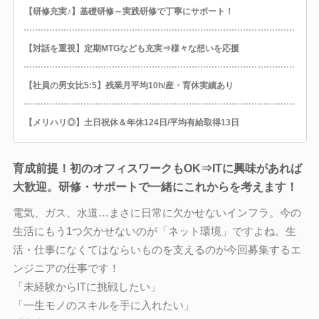
【研修充実♪】基礎研修～実践研修で丁寧にサポート！
【対話を重視】定期MTGなども充実⇒様々な想いを応援
【社員の男女比5:5】残業月平均10h/産・育休実績あり
【メリハリ◎】土日祝休＆年休124日/平均有給取得13日
育成前提！初のオフィスワークもOK⇒ITに興味があれば
大歓迎。研修・サポートで一緒にこれからを考えます！
電気、ガス、水道…まさに日常に欠かせないインフラ。今の
生活にもう1つ欠かせないのが「ネット環境」ですよね。生
活・仕事になくてはならいものを支えるのが今回募集するエ
ンジニアの仕事です！
「未経験からITに挑戦したい」
「一生モノのスキルを手に入れたい」