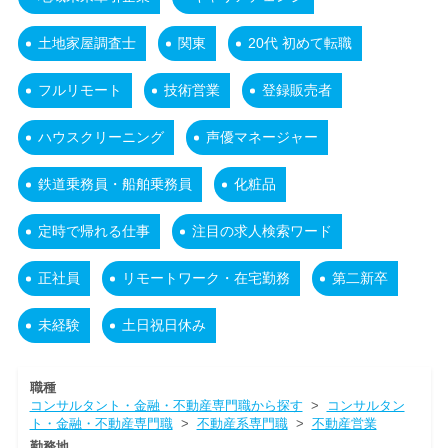
土地家屋調査士
関東
20代 初めて転職
フルリモート
技術営業
登録販売者
ハウスクリーニング
声優マネージャー
鉄道乗務員・船舶乗務員
化粧品
定時で帰れる仕事
注目の求人検索ワード
正社員
リモートワーク・在宅勤務
第二新卒
未経験
土日祝日休み
職種
コンサルタント・金融・不動産専門職から探す
>
コンサルタン
ト・金融・不動産専門職
>
不動産系専門職
>
不動産営業
勤務地