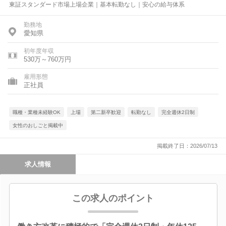
東証スタンダード市場上場企業｜基本転勤なし｜安心の給与体系
勤務地
愛知県
初年度年収
530万～760万円
雇用形態
正社員
職種・業種未経験OK
上場
第二新卒歓迎
転勤なし
完全週休2日制
女性のおしごと掲載中
掲載終了日：2026/07/13
求人情報
この求人のポイント