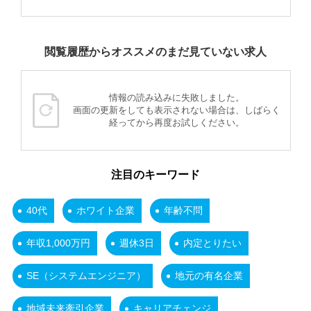
閲覧履歴からオススメのまだ見ていない求人
情報の読み込みに失敗しました。
画面の更新をしても表示されない場合は、しばらく
経ってから再度お試しください。
注目のキーワード
40代
ホワイト企業
年齢不問
年収1,000万円
週休3日
内定とりたい
SE（システムエンジニア）
地元の有名企業
地域未来牽引企業
キャリアチェンジ