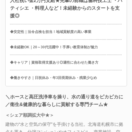
入社祝い金2万円支給★先輩の前職は歯科技工士 ・パ
ティシエ ・料理人など！未経験からのスタートを支
援◎
◆安定性｜法令点検を担当！地域貢献度の高い事業
◆未経験OK｜20～30代活躍中！手厚い教育体制が魅力
◆キャリア｜資格取得支援あり◎適性に合わせた働き方
◆働きやすさ｜日祝休み・年3回長期休み・残業少なめ
＼ホースと高圧洗浄車を操り、水の通り道をピカピカに
／衛生&健康的な暮らしに貢献する専門チーム★
＜シェア順調拡大中★＞
建物の“水と空気の保守”を手掛ける当社。北海道札幌市に拠
点を置き、分譲マンションやオフィスビル、商業施設、空