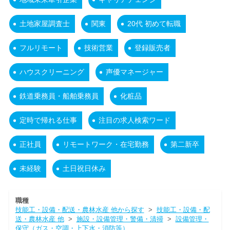
土地家屋調査士
関東
20代 初めて転職
フルリモート
技術営業
登録販売者
ハウスクリーニング
声優マネージャー
鉄道乗務員・船舶乗務員
化粧品
定時で帰れる仕事
注目の求人検索ワード
正社員
リモートワーク・在宅勤務
第二新卒
未経験
土日祝日休み
職種
技能工・設備・配送・農林水産 他から探す
>
技能工・設備・配
送・農林水産 他
>
施設・設備管理・警備・清掃
>
設備管理・
保守（ガス・空調・上下水・消防等）