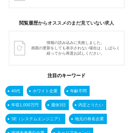
閲覧履歴からオススメのまだ見ていない求人
情報の読み込みに失敗しました。
画面の更新をしても表示されない場合は、しばらく
経ってから再度お試しください。
注目のキーワード
40代
ホワイト企業
年齢不問
年収1,000万円
週休3日
内定とりたい
SE（システムエンジニア）
地元の有名企業
地域未来牽引企業
キャリアチェンジ