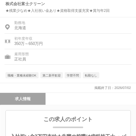
株式会社富士クリーン
★残業少なめ★入社祝い金あり★資格取得支援充実★賞与年2回
勤務地
北海道
初年度年収
350万～650万円
雇用形態
正社員
職種・業種未経験OK
第二新卒歓迎
学歴不問
転勤なし
掲載終了日：2026/07/02
求人情報
この求人のポイント