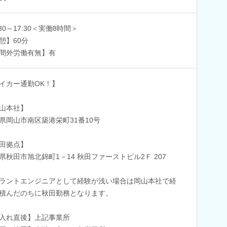
:30～17:30＜実働8時間＞
憩】60分
間外労働有無】有
イカー通勤OK！】
山本社】
県岡山市南区築港栄町31番10号
田拠点】
県秋田市旭北錦町1－14 秋田ファーストビル2Ｆ 207
ラントエンジニアとして経験が浅い場合は岡山本社で経
積んだのちに秋田勤務となります。
入れ直後】上記事業所