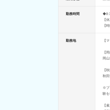
勤務時間
◆8
【休
【時
勤務地
【マ
【岡
岡山
【秋
秋田
※プ
験を
【雇