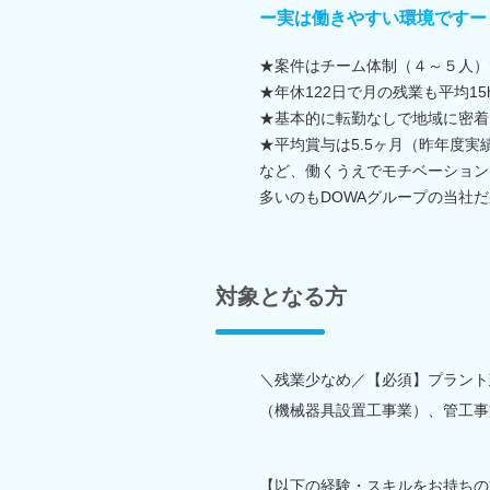
ー実は働きやすい環境ですー
★案件はチーム体制（４～５人）
★年休122日で月の残業も平均15
★基本的に転勤なしで地域に密着
★平均賞与は5.5ヶ月（昨年度実
など、働くうえでモチベーション
多いのもDOWAグループの当社
対象となる方
＼残業少なめ／【必須】プラント
（機械器具設置工事業）、管工事
【以下の経験・スキルをお持ちの