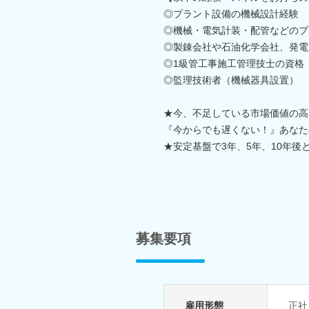
◎プラント設備の機械設計経験
◎機械・電気計装・配管などのプ
◎製錬会社や石油化学会社、発電
◎1級管工事施工管理技士の資格
◎監理技術者（機械器具設置）
★今、不足している市場価値の高
『今からでも遅くない！』あなた
★安定基盤で3年、5年、10年
募集要項
雇用形態
正社