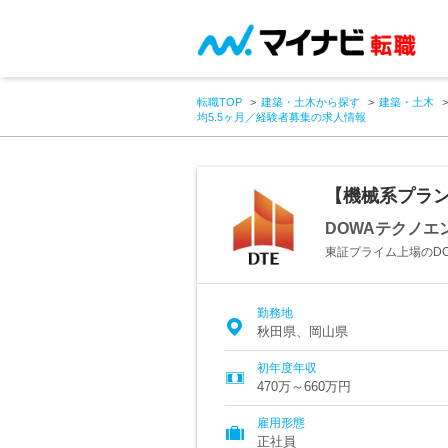
転職TOP
建築・土木から探す
建築・土木
均5.5ヶ月／経験者募集の求人情報
【機械系プラン
DOWAテクノエ
東証プライム上場のDO
勤務地
秋田県、岡山県
初年度年収
470万～660万円
雇用形態
正社員