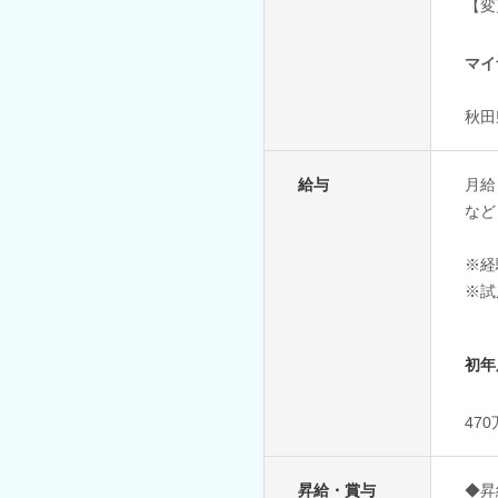
【変
マイ
秋田
給与
月給
など
※経
※試
初年
47
昇給・賞与
◆昇