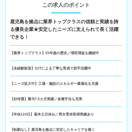
この求人のポイント
鹿児島を拠点に業界トップクラスの信頼と実績を誇
る優良企業★安定したニーズに支えられて長く活躍
できる！
【業界トップクラス】55年超の歴史／増収増益を継続中
【未経験歓迎】OJTによる丁寧な育成で若手活躍中
【ニーズ拡大中】工場・施設のエネルギー最適化を支援
【好待遇】賞与7.5カ月実績／各種手当も充実
【年休124日】基本土日休み／男女育休取得実績あり
【転勤なし】鹿児島を拠点に安定したキャリアを築く