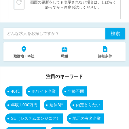
画面の更新をしても表示されない場合は、しばらく
経ってから再度お試しください。
検索
どんな求人をお探しですか？
勤務地・本社
職種
詳細条件
注目のキーワード
40代
ホワイト企業
年齢不問
年収1,000万円
週休3日
内定とりたい
SE（システムエンジニア）
地元の有名企業