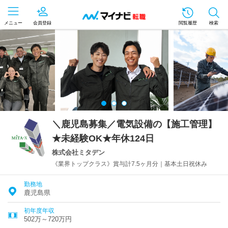
メニュー
会員登録
閲覧履歴
検索
＼鹿児島募集／電気設備の【施工管理】
★未経験OK★年休124日
株式会社ミタデン
《業界トップクラス》賞与計7.5ヶ月分｜基本土日祝休み
勤務地
鹿児島県
初年度年収
502万～720万円