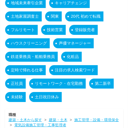
地域未来牽引企業
キャリアチェンジ
土地家屋調査士
関東
20代 初めて転職
フルリモート
技術営業
登録販売者
ハウスクリーニング
声優マネージャー
鉄道乗務員・船舶乗務員
化粧品
定時で帰れる仕事
注目の求人検索ワード
正社員
リモートワーク・在宅勤務
第二新卒
未経験
土日祝日休み
職種
建築・土木から探す
>
建築・土木
>
施工管理・設備・環境保全
>
電気設備施工管理・工事監理者