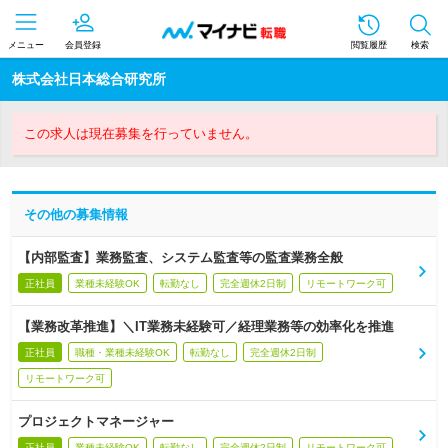
メニュー
会員登録
閲覧履歴
検索
株式会社日本総合研究所
この求人は現在募集を行っていません。
その他の募集情報
【内部監査】業務監査、システム監査等の監査業務全般
正社員
業種未経験OK
転勤なし
完全週休2日制
リモートワーク可
【業務改革推進】＼IT業務未経験可／経理業務等の効率化を推進
正社員
職種・業種未経験OK
転勤なし
完全週休2日制
リモートワーク可
プロジェクトマネージャー
正社員
業種未経験OK
転勤なし
完全週休2日制
リモートワーク可