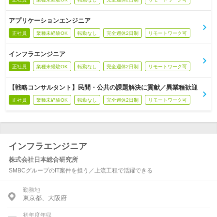
アプリケーションエンジニア
正社員
業種未経験OK
転勤なし
完全週休2日制
リモートワーク可
インフラエンジニア
正社員
業種未経験OK
転勤なし
完全週休2日制
リモートワーク可
【戦略コンサルタント】民間・公共の課題解決に貢献／異業種歓迎
正社員
業種未経験OK
転勤なし
完全週休2日制
リモートワーク可
インフラエンジニア
株式会社日本総合研究所
SMBCグループのIT案件を担う／上流工程で活躍できる
勤務地
東京都、大阪府
初年度年収