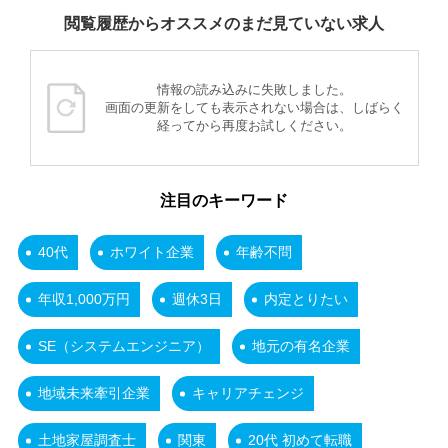
閲覧履歴からオススメのまだ見ていない求人
情報の読み込みに失敗しました。
画面の更新をしても表示されない場合は、しばらく
経ってから再度お試しください。
注目のキーワード
40代
ホワイト企業
年齢不問
年収1,000万円
週休3日
内定とりたい
SE（システムエンジニア）
地元の有名企業
地域未来牽引企業
キャリアチェンジ
土地家屋調査士
関東
20代 初めて転職