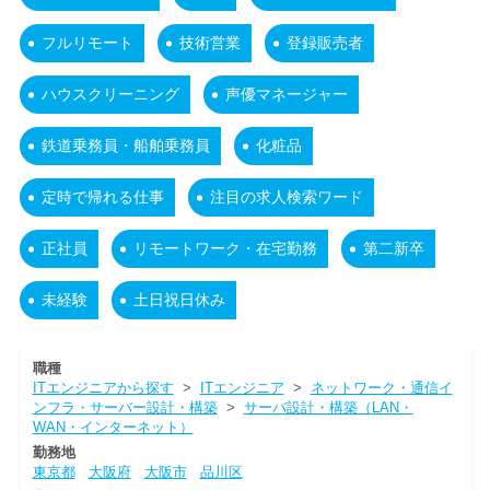
フルリモート
技術営業
登録販売者
ハウスクリーニング
声優マネージャー
鉄道乗務員・船舶乗務員
化粧品
定時で帰れる仕事
注目の求人検索ワード
正社員
リモートワーク・在宅勤務
第二新卒
未経験
土日祝日休み
職種
ITエンジニアから探す
>
ITエンジニア
>
ネットワーク・通信イ
ンフラ・サーバー設計・構築
>
サーバ設計・構築（LAN・
WAN・インターネット）
勤務地
東京都
大阪府
大阪市
品川区