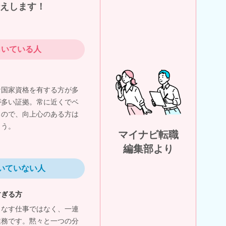
えします！
向いている人
な国家資格を有する方が多
が多い証拠。常に近くでベ
るので、向上心のある方は
ょう。
マイナビ転職
編集部より
いていない人
すぎる方
こなす仕事ではなく、一連
業務です。黙々と一つの分