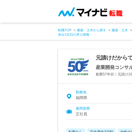
転職TOP
建築・土木から探す
建築・土木
休み131日の求人情報
元請けだからで
産業開発コンサ
創業57年目！元請け1
勤務地
福岡県
雇用形態
正社員
転勤なし
完全週休2日制
女性の