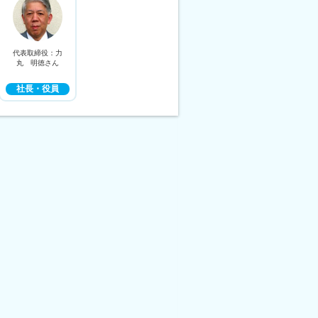
代表取締役：力
丸 明徳さん
社長・役員