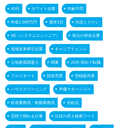
40代
ホワイト企業
年齢不問
年収1,000万円
週休3日
内定とりたい
SE（システムエンジニア）
地元の有名企業
地域未来牽引企業
キャリアチェンジ
土地家屋調査士
関東
20代 初めて転職
フルリモート
技術営業
登録販売者
ハウスクリーニング
声優マネージャー
鉄道乗務員・船舶乗務員
化粧品
定時で帰れる仕事
注目の求人検索ワード