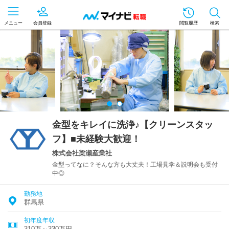
メニュー
会員登録
閲覧履歴
検索
金型をキレイに洗浄♪【クリーンスタッ
フ】■未経験大歓迎！
株式会社梁瀬産業社
金型ってなに？そんな方も大丈夫！工場見学＆説明会も受付
中◎
勤務地
群馬県
初年度年収
310万～330万円