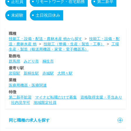
正社員
リモートワーク・在宅勤務
第二新卒
未経験
土日祝日休み
職種
技能工・設備・配送・農林水産 他から探す
>
技能工・設備・配
送・農林水産 他
>
技能工（整備・生産・製造・工事）
>
工場
生産・製造（輸送用機器・家電・電子機器系）
勤務地
群馬県
みどり市
桐生市
最寄り駅
岩宿駅
新桐生駅
赤城駅
大間々駅
業種
医療用機器・医療関連
特徴
第二新卒歓迎
マイナビ転職だけで募集
資格取得支援・手当あり
社内見学可
地域限定社員
同じ職種の求人を探す