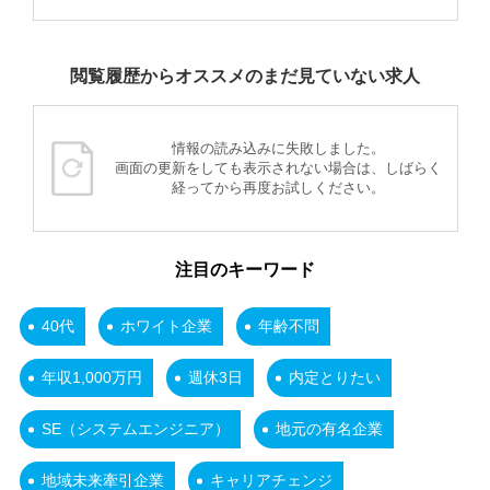
閲覧履歴からオススメのまだ見ていない求人
情報の読み込みに失敗しました。
画面の更新をしても表示されない場合は、しばらく
経ってから再度お試しください。
注目のキーワード
40代
ホワイト企業
年齢不問
年収1,000万円
週休3日
内定とりたい
SE（システムエンジニア）
地元の有名企業
地域未来牽引企業
キャリアチェンジ