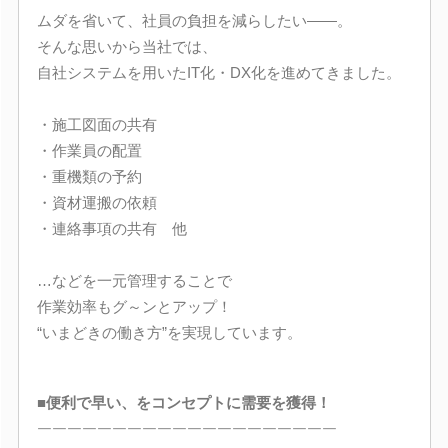
ムダを省いて、社員の負担を減らしたい――。
そんな思いから当社では、
自社システムを用いたIT化・DX化を進めてきました。
・施工図面の共有
・作業員の配置
・重機類の予約
・資材運搬の依頼
・連絡事項の共有 他
…などを一元管理することで
作業効率もグ～ンとアップ！
“いまどきの働き方”を実現しています。
■便利で早い、をコンセプトに需要を獲得！
￣￣￣￣￣￣￣￣￣￣￣￣￣￣￣￣￣￣￣￣