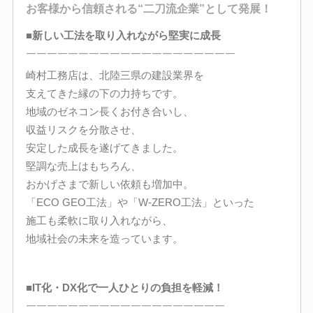
お客様から信頼される“二刀流企業”として発展！
■新しい工法を取り入れながら堅実に成長
￣￣￣￣￣￣￣￣￣￣￣￣￣￣￣￣￣￣￣￣
崎村工務店は、北陸三県の建設業界を
支えてきた縁の下の力持ちです。
地域のゼネコン長くお付き合いし、
収益リスクを分散させ、
安定した成長を遂げてきました。
堅調な売上はもちろん、
おかげさまで新しい依頼も増加中。
「ECO GEO工法」や「W-ZERO工法」といった
施工も柔軟に取り入れながら、
地域社会の未来を造っています。
■IT化・DX化で一人ひとりの負担を軽減！
￣￣￣￣￣￣￣￣￣￣￣￣￣￣￣￣￣￣￣