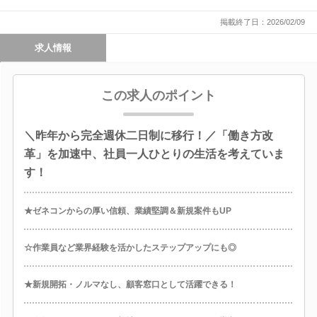
掲載終了日：2026/02/09
求人情報
この求人のポイント
＼昨年から完全週休二日制に移行！／「働き方改
革」を加速中、社員一人ひとりの生活を考えていま
す！
★ゼネコンからの厚い信頼、業績堅調＆新規案件もUP
☆作業員など業界経験を活かしたステップアップにも◎
★新規開拓・ノルマなし、顧客窓口として活躍できる！