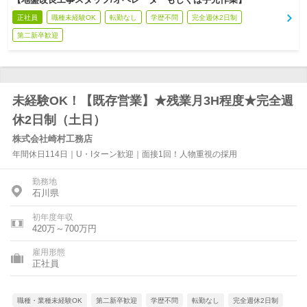
正社員
職種未経験OK
転勤なし
学歴不問
完全週休2日制
第二新卒歓迎
未経験OK！【既存営業】★残業月3H程度★完全週
休2日制（土日）
株式会社崎村工務店
年間休日114日｜U・Iターン歓迎｜面接1回！人物重視の採用
勤務地
石川県
初年度年収
420万～700万円
雇用形態
正社員
職種・業種未経験OK
第二新卒歓迎
学歴不問
転勤なし
完全週休2日制