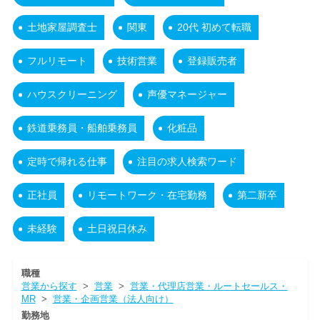
土地家屋調査士
関東
20代 初めて転職
フルリモート
技術営業
登録販売者
ハウスクリーニング
声優マネージャー
鉄道乗務員・船舶乗務員
化粧品
定時で帰れる仕事
注目の求人検索ワード
正社員
リモートワーク・在宅勤務
第二新卒
未経験
土日祝日休み
職種
営業から探す
>
営業
>
営業・代理店営業・ルートセールス・
MR
>
営業・企画営業（法人向け）
勤務地