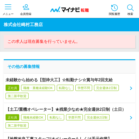
メニュー
会員登録
閲覧履歴
検索
株式会社崎村工務店
この求人は現在募集を行っていません。
その他の募集情報
未経験から始める【型枠大工】☆転勤ナシ☆賞与年2回支給
正社員
職種・業種未経験OK
転勤なし
学歴不問
完全週休2日制
第二新卒歓迎
【土工/重機オペレーター】★残業少なめ★完全週休2日制（土日）
正社員
職種未経験OK
転勤なし
学歴不問
完全週休2日制
第二新卒歓迎
【地盤改良工事スタッフ/オペレーターもしくは手元作業】