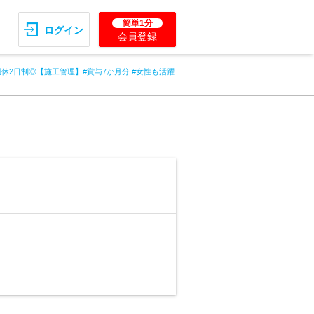
簡単1分
ログイン
会員登録
休2日制◎【施工管理】#賞与7か月分 #女性も活躍