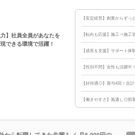
【安定経営】創業からずっ
【転向も応援】施工⇒施工
魅力】社員全員があなたを
実現できる環境で活躍！
【成長を支援】サポート体
【性別不問】女性も活躍中！
【好待遇◎】賞与4回！合計
【働きやすさ】風通し◎部
から転職してきた先輩も／ 月6,000円の