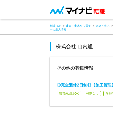
転職TOP
建築・土木から探す
建築・土木
中の求人情報
株式会社 山内組
その他の募集情報
◎完全週休2日制◎【施工管理】
職種未経験OK
転勤なし
学歴