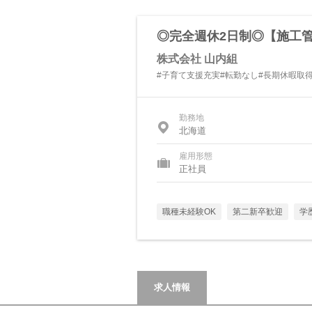
◎完全週休2日制◎【施工管
株式会社 山内組
#子育て支援充実#転勤なし#長期休暇取
勤務地
北海道
雇用形態
正社員
職種未経験OK
第二新卒歓迎
学
求人情報