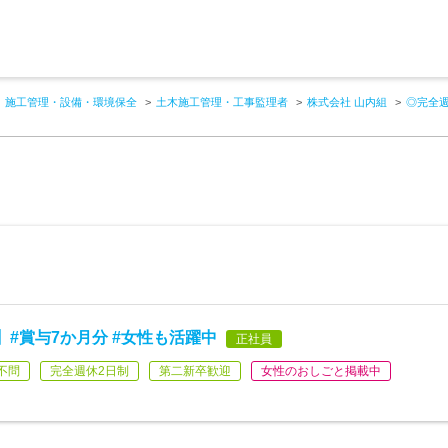
施工管理・設備・環境保全
土木施工管理・工事監理者
株式会社 山内組
◎完全週
#賞与7か月分 #女性も活躍中
正社員
不問
完全週休2日制
第二新卒歓迎
女性のおしごと掲載中