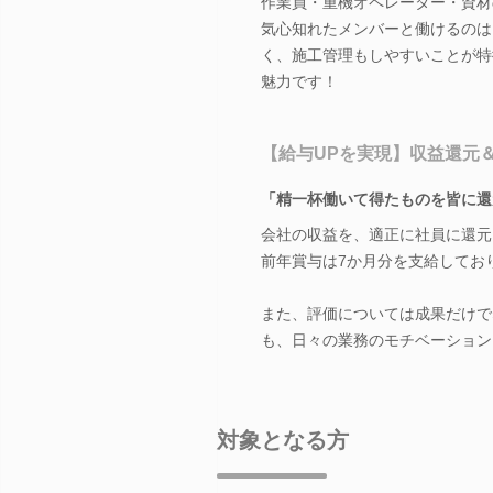
作業員・重機オペレーター・資材
気心知れたメンバーと働けるのは
く、施工管理もしやすいことが特
魅力です！
【給与UPを実現】収益還元
「精一杯働いて得たものを皆に還
会社の収益を、適正に社員に還元
前年賞与は7か月分を支給してお
また、評価については成果だけで
も、日々の業務のモチベーション
対象となる方