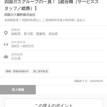
四国ガスグループの一員！【総合職（サービスス
タッフ／総務）】
四国ガス燃料株式会社
未経験歓迎 │ 四国外転勤なし │ 資格取得支援＆取得祝い金あり
勤務地
徳島県、香川県、愛媛県、高知県
初年度年収
300万～400万円
雇用形態
正社員
職種・業種未経験OK
第二新卒歓迎
掲載終了日：2026/06/29
求人情報
この求人のポイント