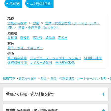
未経験
土日祝日休み
職種
営業から探す
>
営業
>
営業・代理店営業・ルートセールス・
MR
>
営業・企画営業（法人向け）
勤務地
香川県
愛媛県
高知県
徳島県
高松市
業種
電力・ガス・エネルギー
特徴
第二新卒歓迎
ジョブローテ・ジョブチェンジあり
5日以上連続
休暇取得可能
マイカー通勤可
平均年齢30代
転職TOP
営業から探す
営業
営業・代理店営業・ルートセールス・MR
職種から転職・求人情報を探す
勤務地から転職・求人情報を探す