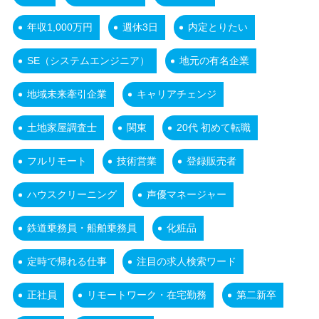
年収1,000万円
週休3日
内定とりたい
SE（システムエンジニア）
地元の有名企業
地域未来牽引企業
キャリアチェンジ
土地家屋調査士
関東
20代 初めて転職
フルリモート
技術営業
登録販売者
ハウスクリーニング
声優マネージャー
鉄道乗務員・船舶乗務員
化粧品
定時で帰れる仕事
注目の求人検索ワード
正社員
リモートワーク・在宅勤務
第二新卒