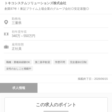
トキコシステムソリューションズ株式会社
創業87年！東証プライム上場企業のグループ会社◎安定基盤◎
勤務地
三重県
初年度年収
340万～550万円
雇用形態
正社員
職種・業種未経験OK
第二新卒歓迎
学歴不問
完全週休2日制
女性のおしごと掲載中
掲載終了日：2026/06/15
求人情報
この求人のポイント