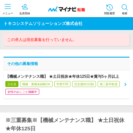
メニュー
会員登録
閲覧履歴
検索
トキコシステムソリューションズ株式会社
この求人は現在募集を行っていません。
その他の募集情報
【機械メンテナンス職】 ★土日祝休★年休125日★賞与5ヶ月以上
正社員
職種・業種未経験OK
学歴不問
完全週休2日制
第二新卒歓迎
女性のおしごと掲載中
※三重募集※【機械メンテナンス職】 ★土日祝休
★年休125日