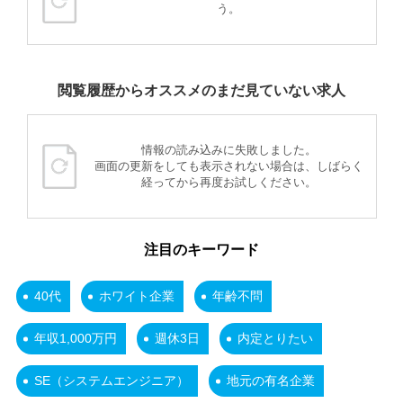
う。
閲覧履歴からオススメのまだ見ていない求人
情報の読み込みに失敗しました。
画面の更新をしても表示されない場合は、しばらく
経ってから再度お試しください。
注目のキーワード
40代
ホワイト企業
年齢不問
年収1,000万円
週休3日
内定とりたい
SE（システムエンジニア）
地元の有名企業