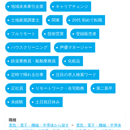
地域未来牽引企業
キャリアチェンジ
土地家屋調査士
関東
20代 初めて転職
フルリモート
技術営業
登録販売者
ハウスクリーニング
声優マネージャー
鉄道乗務員・船舶乗務員
化粧品
定時で帰れる仕事
注目の求人検索ワード
正社員
リモートワーク・在宅勤務
第二新卒
未経験
土日祝日休み
職種
電気・電子・機械・半導体から探す
>
電気・電子・機械・半導体