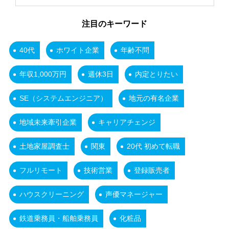
注目のキーワード
40代
ホワイト企業
年齢不問
年収1,000万円
週休3日
内定とりたい
SE（システムエンジニア）
地元の有名企業
地域未来牽引企業
キャリアチェンジ
土地家屋調査士
関東
20代 初めて転職
フルリモート
技術営業
登録販売者
ハウスクリーニング
声優マネージャー
鉄道乗務員・船舶乗務員
化粧品