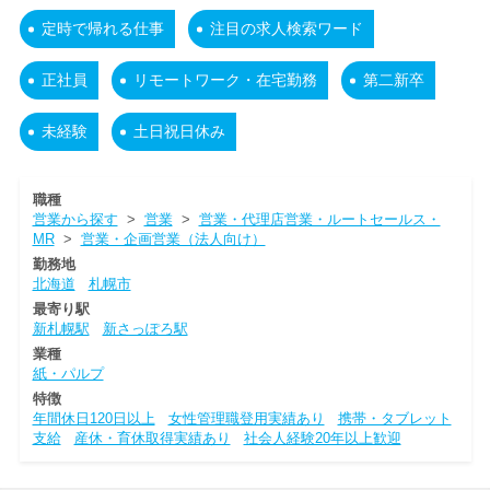
定時で帰れる仕事
注目の求人検索ワード
正社員
リモートワーク・在宅勤務
第二新卒
未経験
土日祝日休み
職種
営業から探す
>
営業
>
営業・代理店営業・ルートセールス・
MR
>
営業・企画営業（法人向け）
勤務地
北海道
札幌市
最寄り駅
新札幌駅
新さっぽろ駅
業種
紙・パルプ
特徴
年間休日120日以上
女性管理職登用実績あり
携帯・タブレット
支給
産休・育休取得実績あり
社会人経験20年以上歓迎