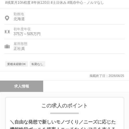
#残業月10h程度 #年休120日 #土日休み #既存中心・ノルマなし
勤務地
北海道
初年度年収
375万～505万円
雇用形態
正社員
業種未経験OK
転勤なし
掲載終了日：2026/06/25
求人情報
この求人のポイント
＼自由な発想で新しいモノづくり／ニーズに応じた