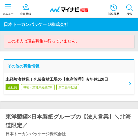
メニュー
会員登録
閲覧履歴
検索
日本トーカンパッケージ株式会社
この求人は現在募集を行っていません。
その他の募集情報
未経験者歓迎！包装資材工場の【生産管理】★年休120日
正社員
職種・業種未経験OK
第二新卒歓迎
東洋製罐×日本製紙グループの【法人営業】＼北海
道限定／
日本トーカンパッケージ株式会社