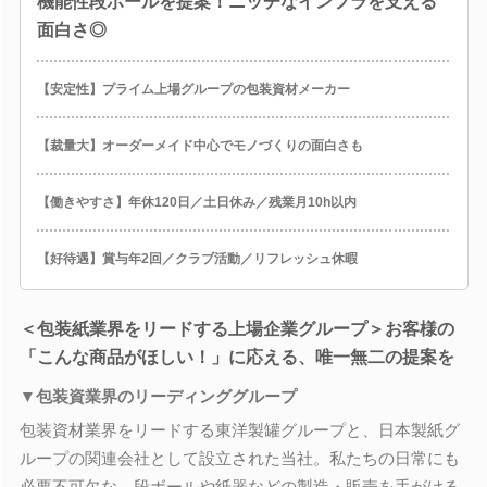
機能性段ボールを提案！ニッチなインフラを支える
面白さ◎
【安定性】プライム上場グループの包装資材メーカー
【裁量大】オーダーメイド中心でモノづくりの面白さも
【働きやすさ】年休120日／土日休み／残業月10h以内
【好待遇】賞与年2回／クラブ活動／リフレッシュ休暇
＜包装紙業界をリードする上場企業グループ＞お客様の
「こんな商品がほしい！」に応える、唯一無二の提案を
▼包装資業界のリーディンググループ
包装資材業界をリードする東洋製罐グループと、日本製紙グ
ループの関連会社として設立された当社。私たちの日常にも
必要不可欠な、段ボールや紙器などの製造・販売を手がける